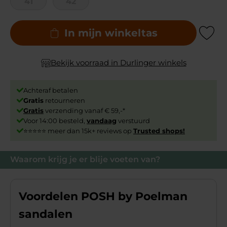
41
42
In mijn winkeltas
Add to Wishli
Bekijk voorraad in Durlinger winkels
Achteraf betalen
Gratis
retourneren
Gratis
verzending vanaf € 59,-*
Voor 14:00 besteld,
vandaag
verstuurd
⭐⭐⭐⭐⭐ meer dan 15k+ reviews op
Trusted shops!
Waarom krijg je er blije voeten van?
Voordelen POSH by Poelman
sandalen