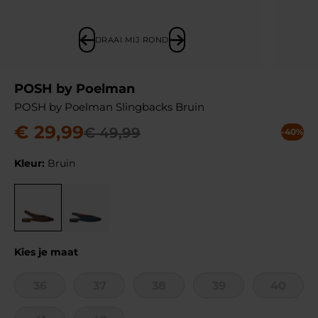
DRAAI MIJ ROND
POSH by Poelman
POSH by Poelman Slingbacks Bruin
€
29
,
99
€
49
,
99
-40%
Kleur:
Bruin
Kies je maat
36
37
38
39
40