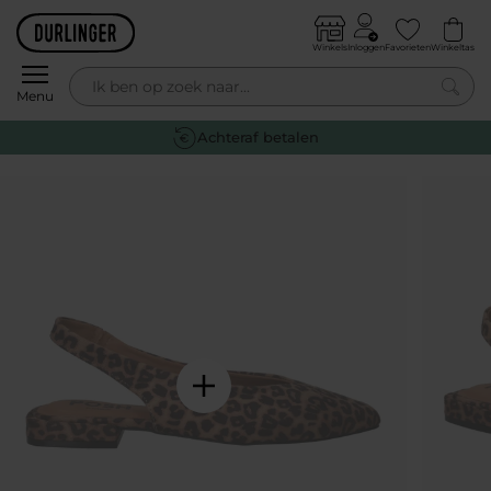
Skip to content
Winkels
Inloggen
Favorieten
Winkeltas
0
Menu
Gratis retourneren