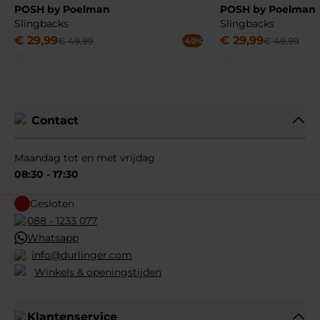
POSH by Poelman
POSH by Poelman
Slingbacks
Slingbacks
€
29
,
99
€
29
,
99
€
49
,
99
€
49
,
99
-40%
Contact
Maandag tot en met vrijdag
08:30 - 17:30
Gesloten
088 - 1233 077
Whatsapp
info@durlinger.com
Winkels & openingstijden
Klantenservice