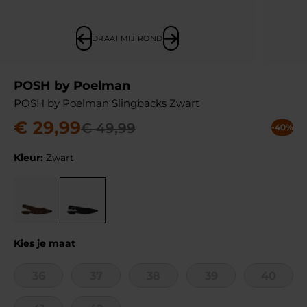
DRAAI MIJ ROND
POSH by Poelman
POSH by Poelman Slingbacks Zwart
€
29
,
99
€
49
,
99
-40%
Kleur:
Zwart
Kies je maat
36
37
38
39
40