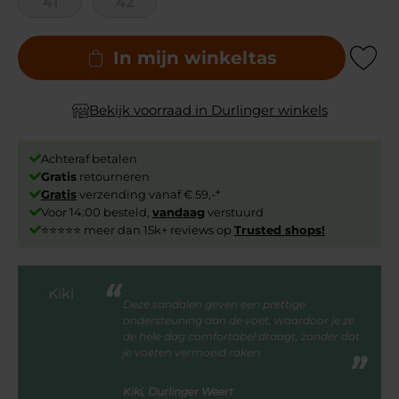
41
42
In mijn winkeltas
Add to Wishli
Bekijk voorraad in Durlinger winkels
Achteraf betalen
Gratis
retourneren
Gratis
verzending vanaf € 59,-*
Voor 14:00 besteld,
vandaag
verstuurd
⭐⭐⭐⭐⭐ meer dan 15k+ reviews op
Trusted shops!
Deze sandalen geven een prettige
ondersteuning aan de voet, waardoor je ze
de hele dag comfortabel draagt, zonder dat
je voeten vermoeid raken.
Kiki, Durlinger Weert