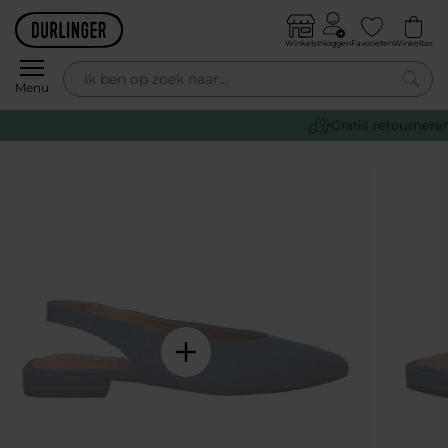
Skip to content
Winkels
Inloggen
Favorieten
Winkeltas
0
Menu
Gratis retourneren