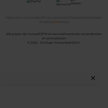
Algemene voorwaarden
|
Privacy statement
|
Dames
|
Heren
|
Meisjes
|
Jongens
|
Sale
|
Nieuw
Alle prijzen zijn inclusief BTW en exclusief eventuele verzendkosten
en servicekosten
© 2026 - Durlinger Schoenbedrijf B.V.