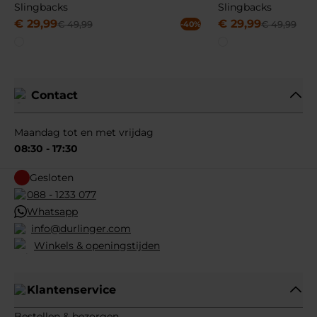
Slingbacks
Slingbacks
€
29
,
99
€
29
,
99
€
49
,
99
€
49
,
99
-40%
Contact
Maandag tot en met vrijdag
08:30 - 17:30
Gesloten
088 - 1233 077
Whatsapp
info@durlinger.com
Winkels & openingstijden
Klantenservice
Bestellen & bezorgen