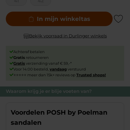
41
42
In mijn winkeltas
Add to Wishli
Bekijk voorraad in Durlinger winkels
Achteraf betalen
Gratis
retourneren
Gratis
verzending vanaf € 59,-*
Voor 14:00 besteld,
vandaag
verstuurd
⭐⭐⭐⭐⭐ meer dan 15k+ reviews op
Trusted shops!
Waarom krijg je er blije voeten van?
Voordelen POSH by Poelman
sandalen