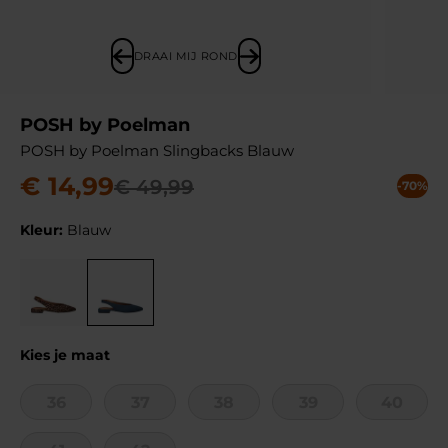
DRAAI MIJ ROND
POSH by Poelman
POSH by Poelman Slingbacks Blauw
€
14
,
99
€
49
,
99
-70%
Kleur:
Blauw
Kies je maat
36
37
38
39
40