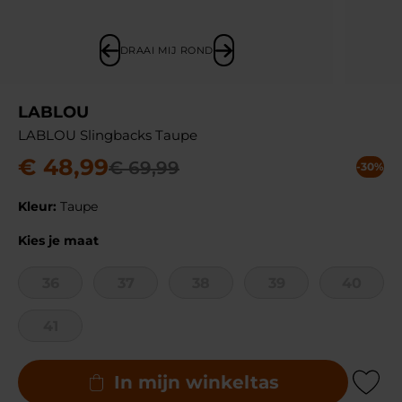
DRAAI MIJ ROND
LABLOU
LABLOU Slingbacks Taupe
€
48
,
99
€
69
,
99
-30%
Kleur:
Taupe
Kies je maat
36
37
38
39
40
41
In mijn winkeltas
Add to Wishli