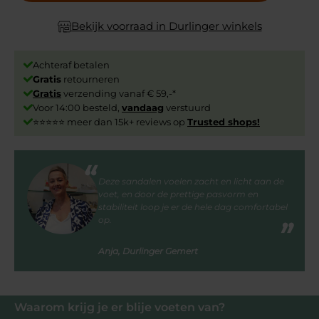
Bekijk voorraad in Durlinger winkels
Achteraf betalen
Gratis
retourneren
Gratis
verzending vanaf € 59,-*
Voor 14:00 besteld,
vandaag
verstuurd
⭐⭐⭐⭐⭐ meer dan 15k+ reviews op
Trusted shops!
Deze sandalen voelen zacht en licht aan de
voet, en door de prettige pasvorm en
stabiliteit loop je er de hele dag comfortabel
op.
Anja, Durlinger Gemert
Waarom krijg je er blije voeten van?