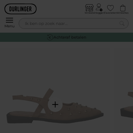
Skip to content
Winkels
Inloggen
Favorieten
Winkeltas
0
Menu
Gratis retourneren