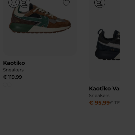
Add to Wishlist
Kaotiko
Sneakers
€
119
,
99
Kaotiko Vancou
Sneakers
€
95
,
99
€
119
,
99