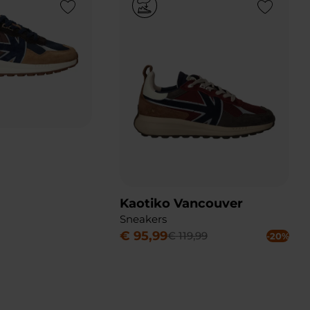
Add to Wishlist
Add to Wishlist
Kaotiko Vancouver
Sneakers
€
95
,
99
€
119
,
99
-20%