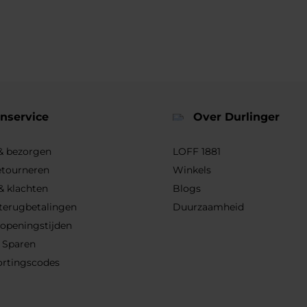
nservice
Over Durlinger
 & bezorgen
LOFF 1881
etourneren
Winkels
& klachten
Blogs
 terugbetalingen
Duurzaamheid
 openingstijden
 Sparen
ortingscodes