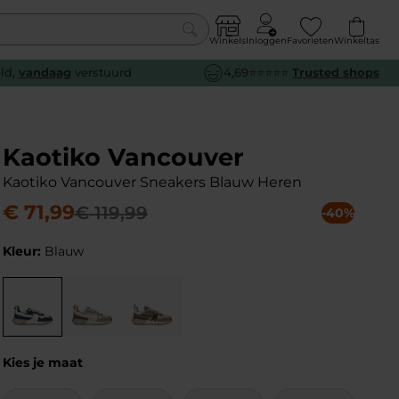
Winkels
Inloggen
Favorieten
Winkeltas
0
eld,
vandaag
verstuurd
4,69⭐⭐⭐⭐⭐
Trusted shops
euw
euw
euw
euw
e
e
e
e
Kaotiko Vancouver
Kaotiko Vancouver Sneakers Blauw Heren
€
71
,
99
€
119
,
99
-40%
Kleur:
Blauw
Kies je maat