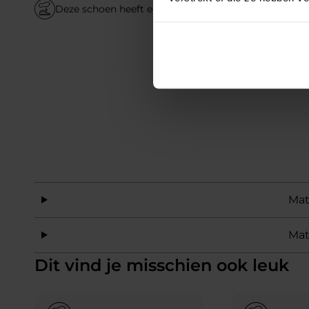
Deze schoen heeft een uitneembare binnenzool
Mat
Mat
Dit vind je misschien ook leuk