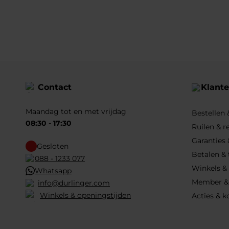
Contact
Klante
Maandag tot en met vrijdag
Bestellen
08:30 - 17:30
Ruilen & r
Garanties 
Gesloten
Betalen &
088 - 1233 077
Winkels &
Whatsapp
Member &
info@durlinger.com
Winkels & openingstijden
Acties & k