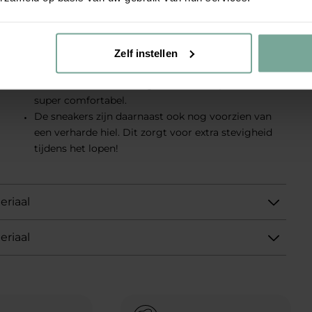
blauwe sneaker heeft veel details en de toffe zool
maakt de herenschoen helemaal af.
De sneakers hebben een voorgevormd en
Zelf instellen
uitneembaar voetbed.
De sneaker is licht van gewicht en loopt daarom
super comfortabel.
De sneakers zijn daarnaast ook nog voorzien van
een verharde hiel. Dit zorgt voor extra stevigheid
tijdens het lopen!
eriaal
eriaal