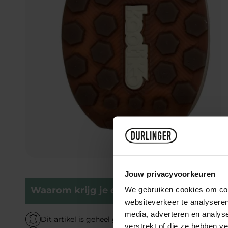
Jouw privacyvoorkeuren
Waarom krijg je er blije voeten van?
We gebruiken cookies om cont
websiteverkeer te analyseren
media, adverteren en analys
Dit artikel is geheel gemaakt van echt leer
verstrekt of die ze hebben v