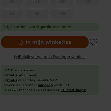
40
41
42
43
44
45
46
Dit artikel wordt
gratis
verzonden
In mijn winkeltas
Add to Wishlist
Bekijk voorraad in Durlinger winkels
Achteraf betalen
Gratis
retourneren
Gratis
verzending vanaf € 59,-*
Voor 14:00 besteld,
vandaag
verstuurd
⭐⭐⭐⭐⭐ meer dan 15k+ reviews op
Trusted shops!