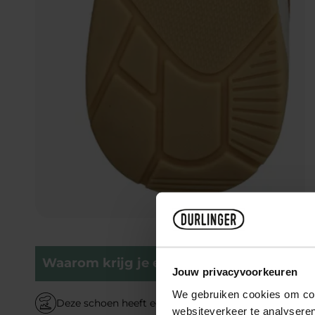
Waarom krijg je er blije voeten van?
Jouw privacyvoorkeuren
We gebruiken cookies om cont
Deze schoen heeft een uitneembare binnenzool
websiteverkeer te analyseren