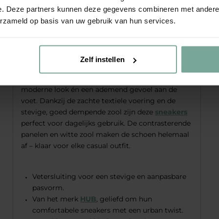
Voordelen HUB Glide
e. Deze partners kunnen deze gegevens combineren met andere i
erzameld op basis van uw gebruik van hun services.
sneakers
Deze bruin-beige
HUB
Glide sneakers zijn de
Zelf instellen
ideale mix van comfort en sportieve stijl. Het
bovenwerk van suède en textiel zorgt voor een
moderne look én een ademend gevoel aan de
voet. Dankzij de zachte textiele voering en de
stevige, goed dempende zool zijn deze
sneakers
perfect voor dagelijks gebruik. De contrasterende
panelen en witte zool maken de schoen helemaal
af – klaar voor elke casual outfit.
Vetersluiting voor een stevige en aanpasbare
pasvorm.
Van het merk
HUB
, geliefd om hun
comfortabele sneakers met een urban twist.