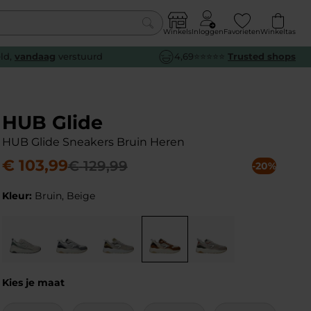
Winkels
Inloggen
Favorieten
Winkeltas
0
eld,
vandaag
verstuurd
4,69⭐⭐⭐⭐⭐
Trusted shops
euw
euw
euw
euw
e
e
e
e
HUB Glide
HUB Glide Sneakers Bruin Heren
€
103
,
99
€
129
,
99
-20%
Kleur:
Bruin, Beige
Kies je maat