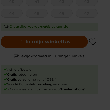
40
41
42
43
44
45
46
47
Dit artikel wordt
gratis
verzonden
In mijn winkeltas
Add to Wishlist
Bekijk voorraad in Durlinger winkels
Achteraf betalen
Gratis
retourneren
Gratis
verzending vanaf € 59,-*
Voor 14:00 besteld,
vandaag
verstuurd
⭐⭐⭐⭐⭐ meer dan 15k+ reviews op
Trusted shops!