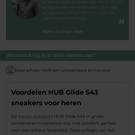
demping voelen je voeten aan het einde van
de dag minder vermoeid, zeker als je vaak
op pad bent of staat. Extra fijn is dat het
voetbed uitneembaar is.
Walter, Durlinger Beek
Waarom krijg je er blije voeten van?
Deze schoen heeft een uitneembare binnenzool
Voordelen HUB Glide S43
sneakers voor heren
De
heren sneakers
HUB Glide S43 in groen
combineren moeiteloos stijl met comfort, perfect
voor een actieve levensstijl. Deze schoen, van het