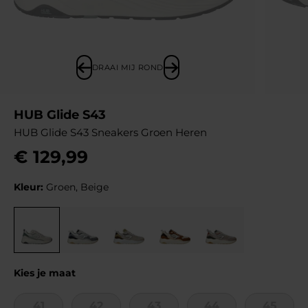
DRAAI MIJ ROND
HUB Glide S43
HUB Glide S43 Sneakers Groen Heren
€
129
,
99
Kleur:
Groen, Beige
Kies je maat
41
42
43
44
45