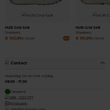
HUB Grid S48
HUB Grid S48
Sneakers
Sneakers
€
103
,
99
€
90
,
99
€
129
,
99
€
129
,
99
-20%
Contact
Maandag tot en met vrijdag
08:30 - 17:30
Geopend
088 - 1233 077
Whatsapp
info@durlinger.com