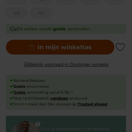
46
47
Dit artikel wordt
gratis
verzonden
In mijn winkeltas
Add to Wishli
Bekijk voorraad in Durlinger winkels
Achteraf betalen
Gratis
retourneren
Gratis
verzending vanaf € 59,-*
Voor 14:00 besteld,
vandaag
verstuurd
⭐⭐⭐⭐⭐ meer dan 15k+ reviews op
Trusted shops!
Door de prettige pasvorm en de goede