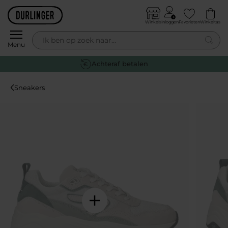
Skip to content
Winkels
Inloggen
Favorieten
Winkeltas
0
Menu
Gratis retourneren
Sneakers