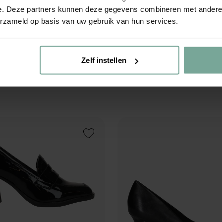
e. Deze partners kunnen deze gegevens combineren met andere i
€
49
,
99
erzameld op basis van uw gebruik van hun services.
 2.0
Zelf instellen
Add to Wishlist