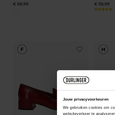
€
69
,
99
€
59
,
99
Add to Wishlist
Jouw privacyvoorkeuren
We gebruiken cookies om cont
websiteverkeer te analyseren