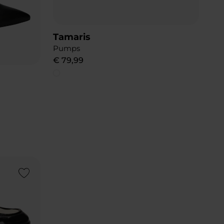
Tamaris
Pumps
€
79
,
99
Add to Wishlist