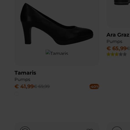
Ara Graz
Pumps
€
65
,
99
Tamaris
Pumps
€
41
,
99
€
69
,
99
-40%