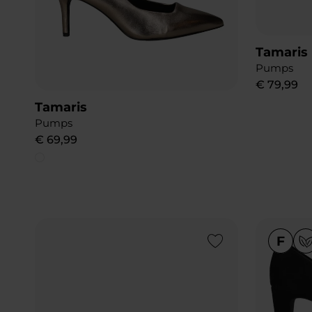
Tamaris
Pumps
€
79
,
99
Tamaris
Pumps
€
69
,
99
Add to Wishlist