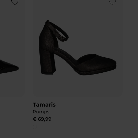
Add to Wishlist
Add to Wishlist
Tamaris
Pumps
€
69
,
99