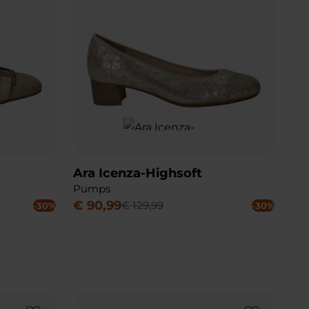
Ara Icenza-Highsoft
Pumps
€
90
,
99
€
129
,
99
-30%
-30%