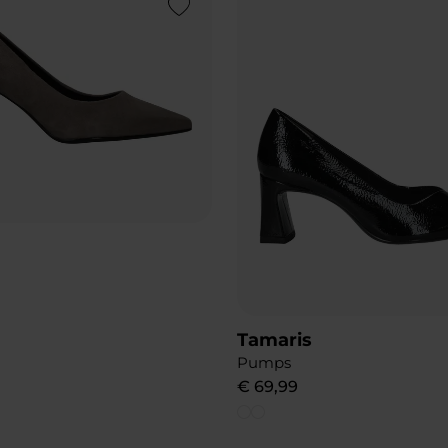
Add to Wishlist
Tamaris
Pumps
€
69
,
99