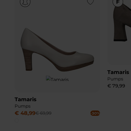
Add to Wishlist
Tamaris
Pumps
€
79
,
99
Tamaris
Pumps
€
48
,
99
€
69
,
99
-30%