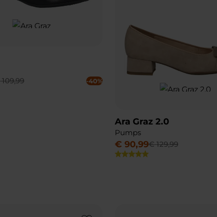
€
109
,
99
-40%
Ara Graz 2.0
Pumps
€
90
,
99
€
129
,
99