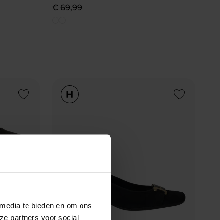
€
69
,
99
Add to Wishlist
Add to Wishlist
 media te bieden en om ons
ze partners voor social