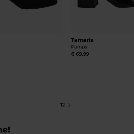
Tamaris
Pumps
€
69
,
99
1
2
ne!