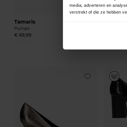
media, adverteren en analys
verstrekt of die ze hebben v
Tamaris
Ara Graz
Pumps
Pumps
€
69
,
99
€
129
,
99
Add to Wishlist