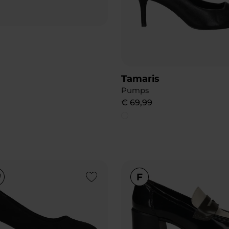
Tamaris
Pumps
€
69
,
99
Add to Wishlist