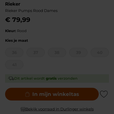
Rieker
Rieker Pumps Rood Dames
€
79
,
99
Kleur:
Rood
Kies je maat
36
37
38
39
40
41
Dit artikel wordt
gratis
verzonden
In mijn winkeltas
Add to Wishli
Bekijk voorraad in Durlinger winkels