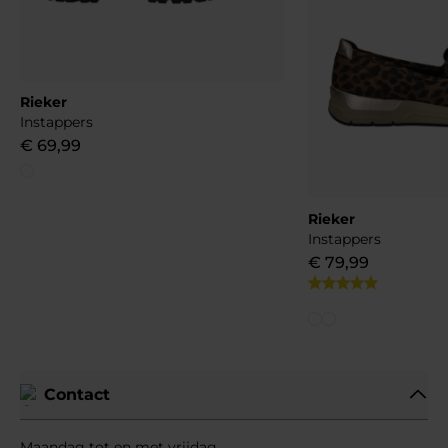
Rieker
Instappers
€
69
,
99
Rieker
Instappers
€
79
,
99
Contact
Maandag tot en met vrijdag