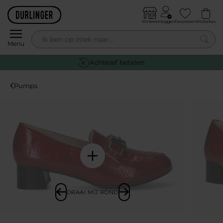
Skip to content
Winkels
Inloggen
Favorieten
Winkeltas
0
Menu
Achteraf betalen
Pumps
DRAAI MIJ ROND