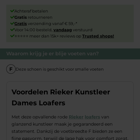
Achteraf betalen
Gratis
retourneren
Gratis
verzending vanaf € 59,-*
Voor 14:00 besteld,
vandaag
verstuurd
⭐⭐⭐⭐⭐ meer dan 15k+ reviews op
Trusted shops!
Waarom krijg je er blije voeten van?
Deze schoen is geschikt voor smalle voeten
Voordelen Rieker Kunstleer
Dames Loafers
Met deze opvallende rode
Rieker
loafers
van
glanzend kunstleer maak je gegarandeerd een
statement. Dankzij de voetbreedte F bieden ze een
fijne pasvorm, terwijl de lage hak voor comfort zorgt.