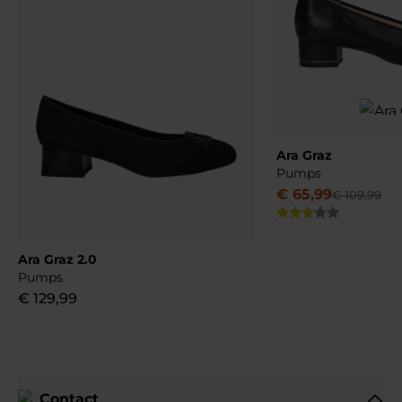
Ara Graz
Pumps
€
65
,
99
€
109
,
99
Ara Graz 2.0
Pumps
€
129
,
99
Contact