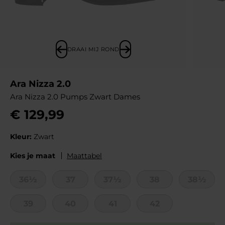
DRAAI MIJ ROND
Ara Nizza 2.0
Ara Nizza 2.0 Pumps Zwart Dames
€
129
,
99
Kleur:
Zwart
Kies je maat
Maattabel
36½
37
37½
38
38½
39
40
41
42