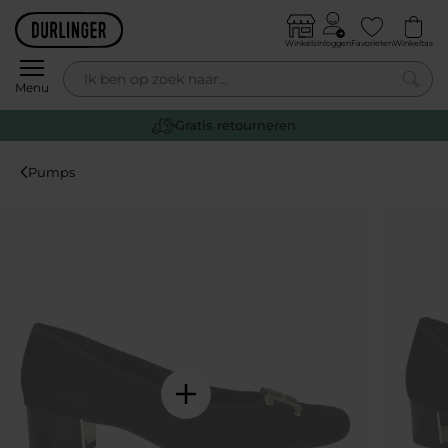
Skip to content
Winkels
Inloggen
Favorieten
Winkeltas
0
Menu
Gratis retourneren
Pumps