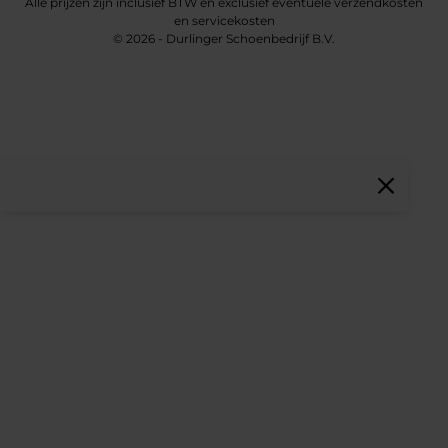
Alle prijzen zijn inclusief BTW en exclusief eventuele verzendkosten
en servicekosten
© 2026 - Durlinger Schoenbedrijf B.V.