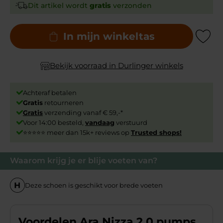
Dit artikel wordt
gratis
verzonden
In mijn winkeltas
Add to Wishli
Bekijk voorraad in Durlinger winkels
Achteraf betalen
Gratis
retourneren
Gratis
verzending vanaf € 59,-*
Voor 14:00 besteld,
vandaag
verstuurd
⭐⭐⭐⭐⭐ meer dan 15k+ reviews op
Trusted shops!
Waarom krijg je er blije voeten van?
Deze schoen is geschikt voor brede voeten
Voordelen Ara Nizza 2.0 pumps