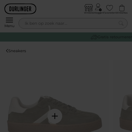
Skip to content
Winkels
Inloggen
Favorieten
Winkeltas
0
Menu
Gratis retourneren
Sneakers