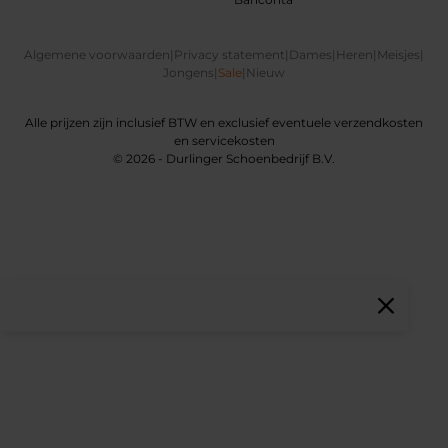
Algemene voorwaarden
|
Privacy statement
|
Dames
|
Heren
|
Meisjes
|
Jongens
|
Sale
|
Nieuw
Alle prijzen zijn inclusief BTW en exclusief eventuele verzendkosten
en servicekosten
© 2026 - Durlinger Schoenbedrijf B.V.