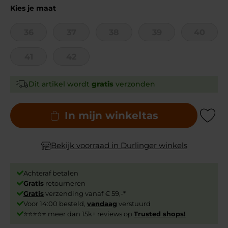
Kies je maat
36
37
38
39
40
41
42
Dit artikel wordt
gratis
verzonden
In mijn winkeltas
Add to Wishli
Bekijk voorraad in Durlinger winkels
Achteraf betalen
Gratis
retourneren
Gratis
verzending vanaf € 59,-*
Voor 14:00 besteld,
vandaag
verstuurd
⭐⭐⭐⭐⭐ meer dan 15k+ reviews op
Trusted shops!