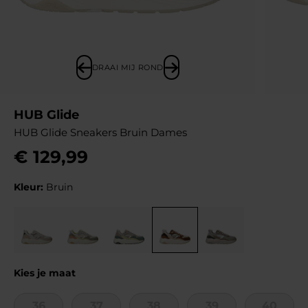
DRAAI MIJ ROND
HUB Glide
HUB Glide Sneakers Bruin Dames
€
129
,
99
Kleur:
Bruin
Kies je maat
36
37
38
39
40