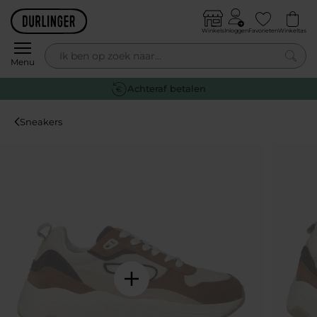
Skip to content
Winkels
Inloggen
Favorieten
Winkeltas
0
Menu
Achteraf betalen
Sneakers