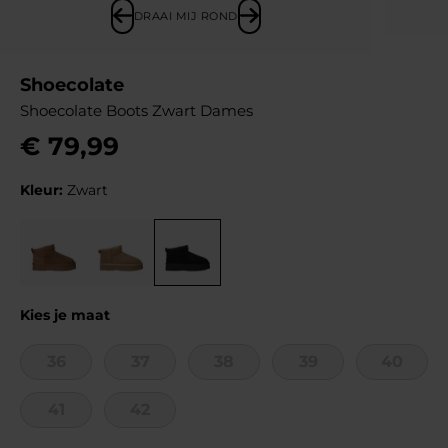
DRAAI MIJ ROND
Shoecolate
Shoecolate Boots Zwart Dames
€
79
,
99
Kleur:
Zwart
Kies je maat
36
37
38
39
40
41
42