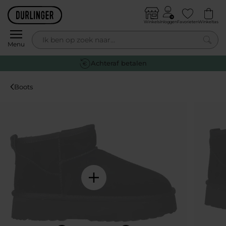
Skip to content
Winkels
Inloggen
Favorieten
Winkeltas
0
Menu
Achteraf betalen
Boots