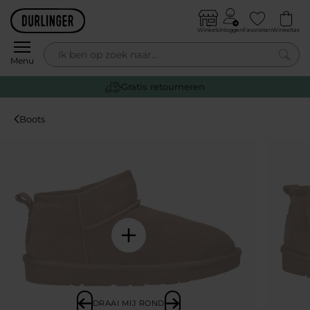
Skip to content
Winkels
Inloggen
Favorieten
Winkeltas
0
Menu
Gratis retourneren
Boots
DRAAI MIJ ROND