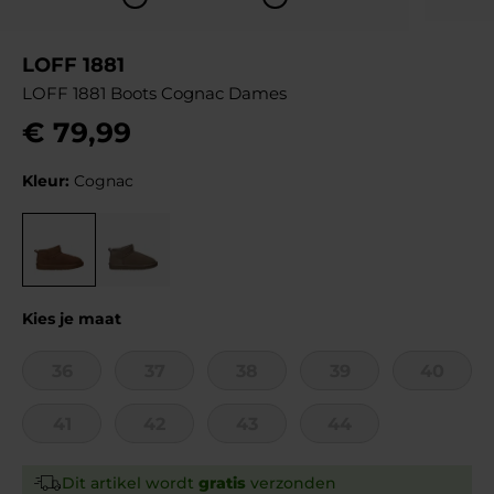
LOFF 1881
LOFF 1881 Boots Cognac Dames
€
79
,
99
Kleur:
Cognac
Kies je maat
36
37
38
39
40
41
42
43
44
Dit artikel wordt
gratis
verzonden