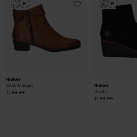
Add to Wishlist
Rieker
Enkellaarsjes
Rieker
Boots
€
89
,
99
€
89
,
99