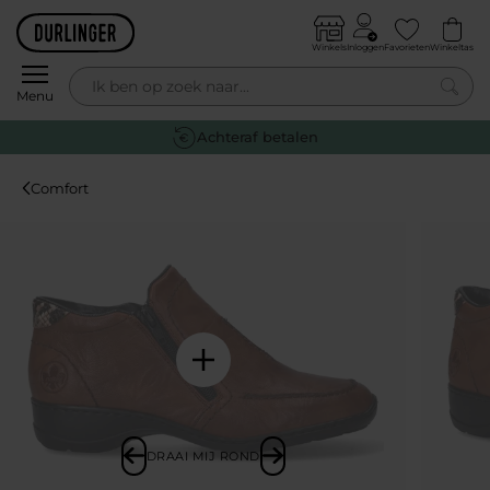
Skip to content
Winkels
Inloggen
Favorieten
Winkeltas
0
Menu
Gratis retourneren
Comfort
DRAAI MIJ ROND