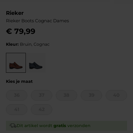
Rieker
Rieker Boots Cognac Dames
€
79
,
99
Kleur:
Bruin, Cognac
Kies je maat
36
37
38
39
40
41
42
Dit artikel wordt
gratis
verzonden