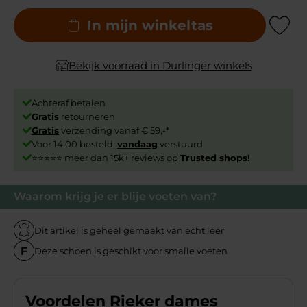
In mijn winkeltas
Add to Wishli
Bekijk voorraad in Durlinger winkels
Achteraf betalen
Gratis
retourneren
Gratis
verzending vanaf € 59,-*
Voor 14:00 besteld,
vandaag
verstuurd
⭐⭐⭐⭐⭐ meer dan 15k+ reviews op
Trusted shops!
Waarom krijg je er blije voeten van?
Dit artikel is geheel gemaakt van echt leer
Deze schoen is geschikt voor smalle voeten
Voordelen Rieker dames