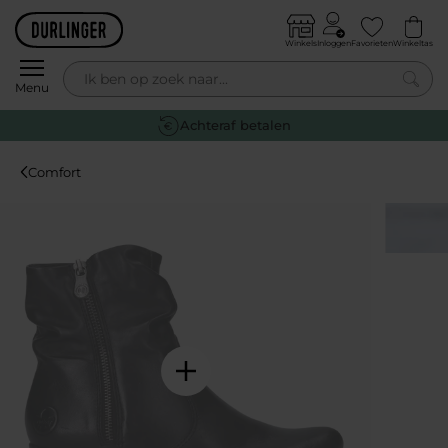
Skip to content
Winkels
Inloggen
Favorieten
Winkeltas
0
Menu
Gratis
verzending vanaf €59,-*
Comfort