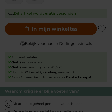
Dit artikel wordt
gratis
verzonden
In mijn winkeltas
Add to Wishli
Bekijk voorraad in Durlinger winkels
Achteraf betalen
Gratis
retourneren
Gratis
verzending vanaf € 59,-*
Voor 14:00 besteld,
vandaag
verstuurd
⭐⭐⭐⭐⭐ meer dan 15k+ reviews op
Trusted shops!
Waarom krijg je er blije voeten van?
Dit artikel is geheel gemaakt van echt leer
Deze schoen is geschikt voor smalle voeten