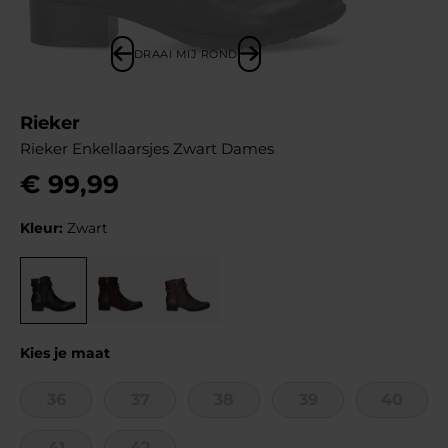
DRAAI MIJ ROND
Rieker
Rieker Enkellaarsjes Zwart Dames
€
99
,
99
Kleur:
Zwart
Kies je maat
36
37
38
39
40
41
42