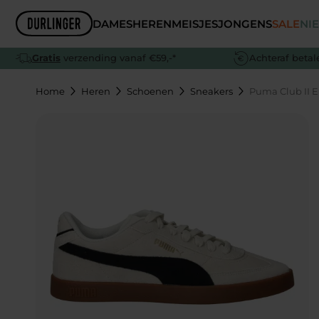
Skip to content
DAMES
HEREN
MEISJES
JONGENS
SALE
NI
Gratis
verzending vanaf €59,-*
Achteraf betal
Schoenen
Schoenen
Schoenen
Schoenen
Home
Heren
Schoenen
Sneakers
Puma Club II E
Sneakers
Sneakers
Sneakers
Sneakers
Alle damesschoenen
Sandalen
Comfort
Sandalen
Sandalen
Slippers
Veterschoenen
Baby
Baby
Instappers
Instappers
Slippers
Boots
Comfort
Gekleed
Boots
Slippers
Hakken
Boots
Laarzen
Pantoffels
Enkellaarsjes
Slippers
Enkellaarsjes
Sport & Buiten
Veterschoenen
Pantoffels
Sport & Buiten
Alle jongensschoenen
Boots
Sandalen
Pantoffels
Laarzen
Alle herenschoenen
Alle meisjesschoenen
Pantoffels