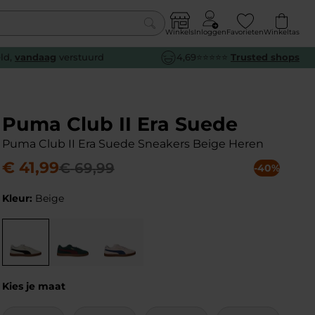
Winkels
Inloggen
Favorieten
Winkeltas
0
eld,
vandaag
verstuurd
4,69⭐⭐⭐⭐⭐
Trusted shops
euw
euw
euw
euw
e
e
e
e
Puma Club II Era Suede
Puma Club II Era Suede Sneakers Beige Heren
€
41
,
99
€
69
,
99
-40%
Kleur:
Beige
Kies je maat