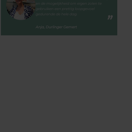
en de mogelijkheid om eigen zolen te
gebruiken een prettig loopgevoel
gedurende de hele dag.
Anja, Durlinger Gemert