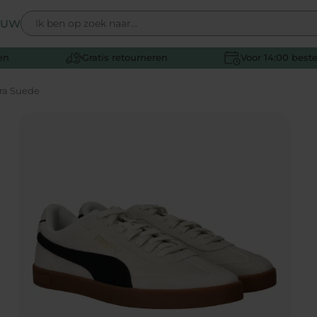
EUW
en
Gratis retourneren
Voor 14:00 best
Accessoires
Accessoires
Accessoires
Accessoires
Merken
Merken
Merken
Merken
ra Suede
Tassen
Schoenverzorging
Tassen
Schoenverzorging
Xsensible
Xsensible
IK-KE
Skechers
Ni
Ni
Ni
Ni
Schoenverzorging
Inlegzolen
Schoenverzorging
Inlegzolen
Gabor
Rieker
Skechers
IK-KE
Sal
Sal
Sal
Sal
Inlegzolen
Voetverzorging
Inlegzolen
Alle accessoires
Skechers
Skechers
Shoesme
Shoesme
Voetverzorging
Alle accessoires
Alle accessoires
Rieker
Puma
Puma
Develab
Alle accessoires
Tamaris
PME Legend
Vans
Vans
Waldläufer
Waldläufer
Alle merken
Alle merken
Alle merken
Alle merken