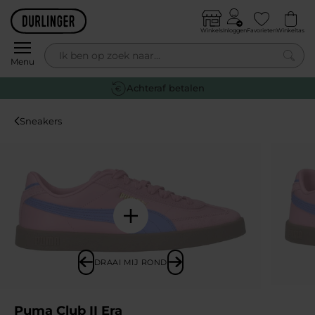
Skip to content
Winkels
Inloggen
Favorieten
Winkeltas
0
Menu
Gratis retourneren
Sneakers
DRAAI MIJ ROND
Puma Club II Era