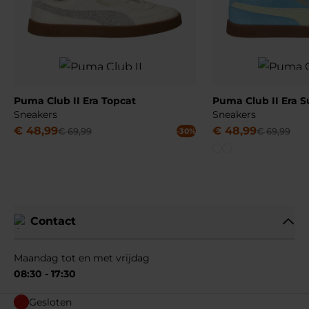
Puma Club II Era Topcat
Puma Club II Era 
Sneakers
Sneakers
€
48
,
99
€
48
,
99
€
69
,
99
€
69
,
99
-30%
Contact
Maandag tot en met vrijdag
08:30 - 17:30
Gesloten