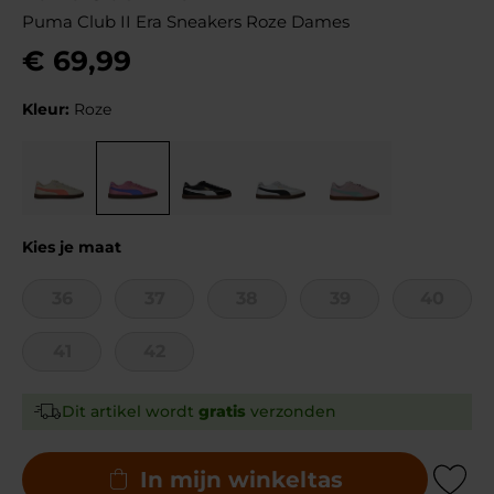
Puma Club II Era Sneakers Roze Dames
€
69
,
99
Kleur:
Roze
Kies je maat
36
37
38
39
40
41
42
Dit artikel wordt
gratis
verzonden
In mijn winkeltas
Add to Wishli