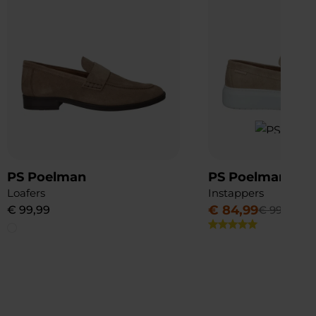
PS Poelman
PS Poelman
Loafers
Instappers
€
84
,
99
€
99
,
99
€
99
,
99