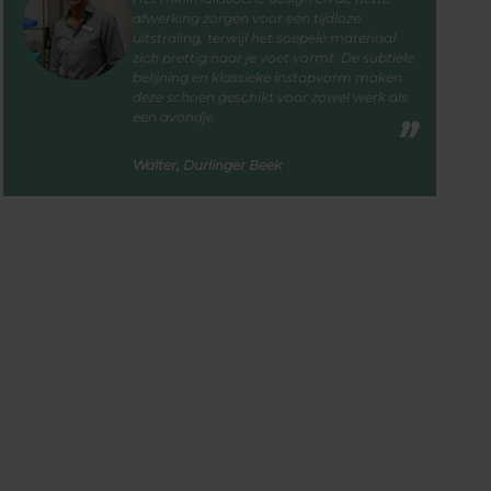
afwerking zorgen voor een tijdloze
uitstraling, terwijl het soepele materiaal
zich prettig naar je voet vormt. De subtiele
belijning en klassieke instapvorm maken
deze schoen geschikt voor zowel werk als
een avondje
Walter, Durlinger Beek