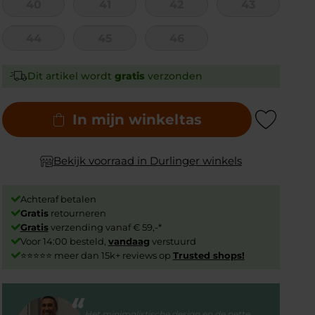
40
41
42
43
44
45
46
Dit artikel wordt
gratis
verzonden
In mijn winkeltas
Add to Wishlist
Bekijk voorraad in Durlinger winkels
Achteraf betalen
Gratis
retourneren
Gratis
verzending vanaf € 59,-*
Voor 14:00 besteld,
vandaag
verstuurd
⭐⭐⭐⭐⭐ meer dan 15k+ reviews op
Trusted shops!
Het minimalistische design en de nette