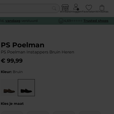
Winkels
Inloggen
Favorieten
Winkeltas
0
eld,
vandaag
verstuurd
4,69⭐⭐⭐⭐⭐
Trusted shops
euw
euw
euw
euw
e
e
e
e
PS Poelman
PS Poelman Instappers Bruin Heren
€
99
,
99
Kleur:
Bruin
Kies je maat