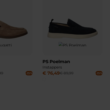
PS Poelman
Instappers
€
76
,
49
99
€
89
,
99
-15%
-15%