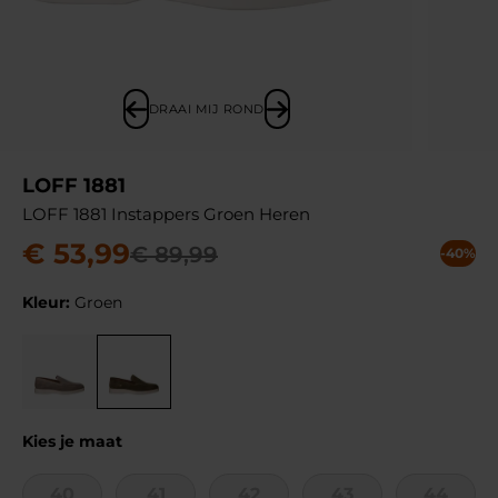
DRAAI MIJ ROND
LOFF 1881
LOFF 1881 Instappers Groen Heren
€
53
,
99
€
89
,
99
-40%
Kleur:
Groen
Kies je maat
40
41
42
43
44