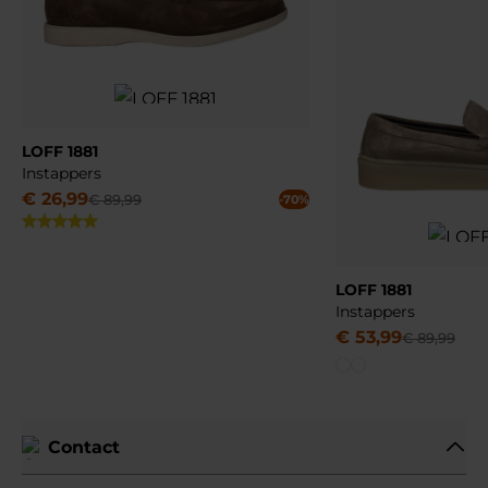
LOFF 1881
Instappers
€
26
,
99
€
89
,
99
-70%
LOFF 1881
Instappers
€
53
,
99
€
89
,
99
Contact