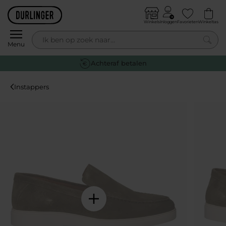
Skip to content
Winkels
Inloggen
Favorieten
Winkeltas
0
Menu
Gratis retourneren
Instappers