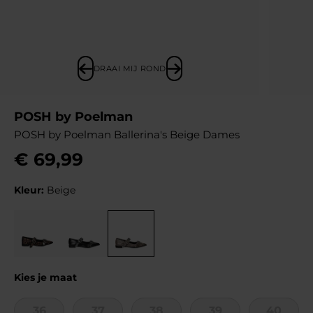
DRAAI MIJ ROND
POSH by Poelman
POSH by Poelman Ballerina's Beige Dames
€
69
,
99
Kleur:
Beige
Kies je maat
36
37
38
39
40