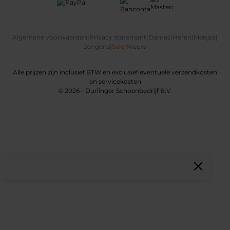
Algemene voorwaarden
|
Privacy statement
|
Dames
|
Heren
|
Meisjes
|
Jongens
|
Sale
|
Nieuw
Alle prijzen zijn inclusief BTW en exclusief eventuele verzendkosten
en servicekosten
© 2026 - Durlinger Schoenbedrijf B.V.