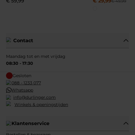
€
59
,
99
€
29
,
99
€
49
,
99
Contact
Maandag tot en met vrijdag
08:30 - 17:30
Gesloten
088 - 1233 077
Whatsapp
info@durlinger.com
Winkels & openingstijden
Klantenservice
Bestellen & bezorgen