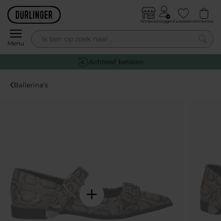
Skip to content
Winkels
Inloggen
Favorieten
Winkeltas
0
Menu
Gratis retourneren
Ballerina's