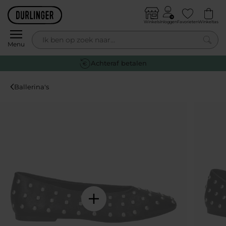
Skip to content
Winkels
Inloggen
Favorieten
Winkeltas
0
Menu
Gratis retourneren
Ballerina's