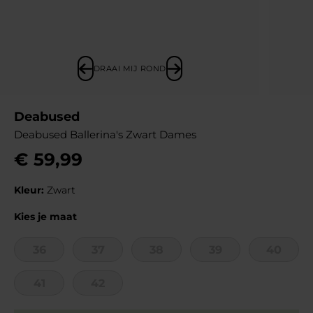
DRAAI MIJ ROND
Deabused
Deabused Ballerina's Zwart Dames
€
59
,
99
Kleur:
Zwart
Kies je maat
36
37
38
39
40
41
42