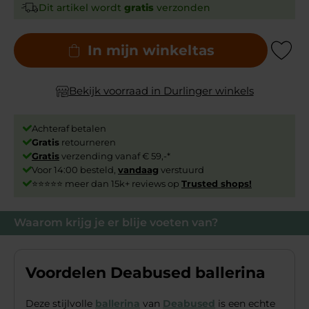
Dit artikel wordt
gratis
verzonden
In mijn winkeltas
Add to Wishli
Bekijk voorraad in Durlinger winkels
Achteraf betalen
Gratis
retourneren
Gratis
verzending vanaf € 59,-*
Voor 14:00 besteld,
vandaag
verstuurd
⭐⭐⭐⭐⭐ meer dan 15k+ reviews op
Trusted shops!
Waarom krijg je er blije voeten van?
Voordelen Deabused ballerina
Deze stijlvolle
ballerina
van
Deabused
is een echte