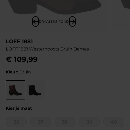
DRAAI MIJ ROND
LOFF 1881
LOFF 1881 Westernboots Bruin Dames
€
109
,
99
Kleur:
Bruin
Kies je maat
36
37
38
39
40