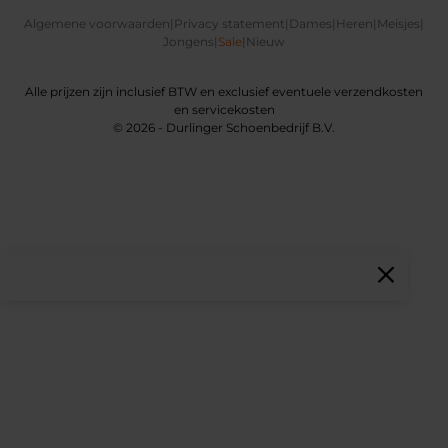
Algemene voorwaarden
|
Privacy statement
|
Dames
|
Heren
|
Meisjes
|
Jongens
|
Sale
|
Nieuw
Alle prijzen zijn inclusief BTW en exclusief eventuele verzendkosten
en servicekosten
© 2026 - Durlinger Schoenbedrijf B.V.