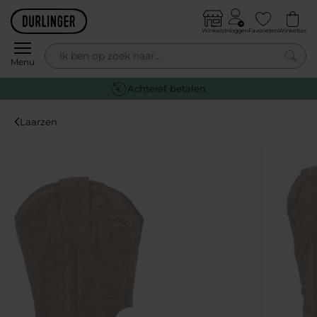
Skip to content
Winkels
Inloggen
Favorieten
Winkeltas
0
Menu
Gratis retourneren
Laarzen