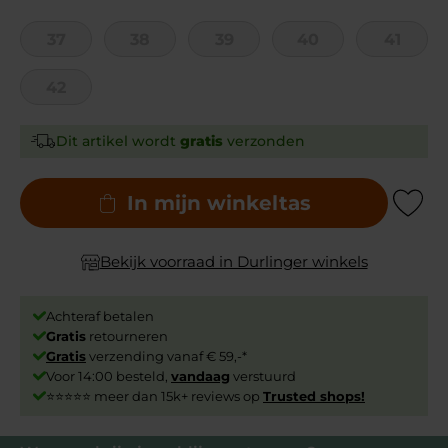
37
38
39
40
41
42
Dit artikel wordt
gratis
verzonden
In mijn winkeltas
Add to Wishli
Bekijk voorraad in Durlinger winkels
Achteraf betalen
Gratis
retourneren
Gratis
verzending vanaf € 59,-*
Voor 14:00 besteld,
vandaag
verstuurd
⭐⭐⭐⭐⭐ meer dan 15k+ reviews op
Trusted shops!