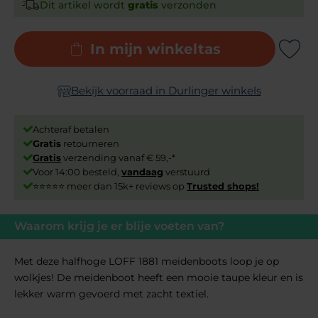
Dit artikel wordt
gratis
verzonden
In mijn winkeltas
Add to Wishli
Bekijk voorraad in Durlinger winkels
Achteraf betalen
Gratis
retourneren
Gratis
verzending vanaf € 59,-*
Voor 14:00 besteld,
vandaag
verstuurd
⭐⭐⭐⭐⭐ meer dan 15k+ reviews op
Trusted shops!
Waarom krijg je er blije voeten van?
Met deze halfhoge LOFF 1881 meidenboots loop je op
wolkjes! De meidenboot heeft een mooie taupe kleur en is
lekker warm gevoerd met zacht textiel.