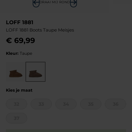
DRAAI MIJ ROND
LOFF 1881
LOFF 1881 Boots Taupe Meisjes
€
69
,
99
Kleur:
Taupe
Kies je maat
32
33
34
35
36
37