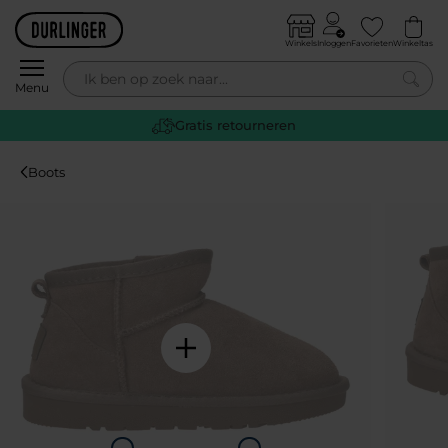
Skip to content
Winkels
Inloggen
Favorieten
Winkeltas
0
Menu
Gratis retourneren
Boots