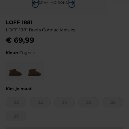
DRAAI MIJ ROND
LOFF 1881
LOFF 1881 Boots Cognac Meisjes
€
69
,
99
Kleur:
Cognac
Kies je maat
32
33
34
35
36
37