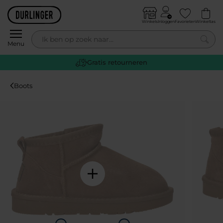
Skip to content
Winkels
Inloggen
Favorieten
Winkeltas
0
Menu
Gratis retourneren
Boots