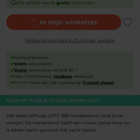
Dit artikel wordt
gratis
verzonden
In mijn winkeltas
Add to Wishli
Bekijk voorraad in Durlinger winkels
Achteraf betalen
Gratis
retourneren
Gratis
verzending vanaf € 59,-*
Voor 14:00 besteld,
vandaag
verstuurd
⭐⭐⭐⭐⭐ meer dan 15k+ reviews op
Trusted shops!
Waarom krijg je er blije voeten van?
Met deze halfhoge LOFF 1881 meidenboots loop je op
wolkjes! De meidenboot heeft een mooie camel kleur en
is lekker warm gevoerd met zacht textiel.