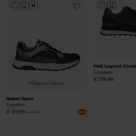
Add to Wishlist
PME Legend Airco
Sneakers
€
139
,
99
Rieker Sport
Sneakers
€
69
,
99
€
99
,
99
-30%