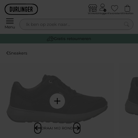
Skip to content
Winkels
Inloggen
Favorieten
Winkeltas
0
Menu
Gratis retourneren
Sneakers
DRAAI MIJ ROND