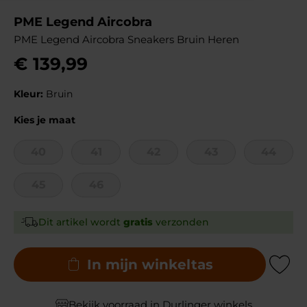
PME Legend Aircobra
PME Legend Aircobra Sneakers Bruin Heren
€
139
,
99
Kleur:
Bruin
Kies je maat
40
41
42
43
44
45
46
Dit artikel wordt
gratis
verzonden
In mijn winkeltas
Add to Wishli
Bekijk voorraad in Durlinger winkels