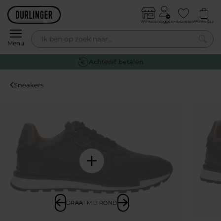
Skip to content
Winkels
Inloggen
Favorieten
Winkeltas
0
Menu
Achteraf betalen
Sneakers
DRAAI MIJ ROND