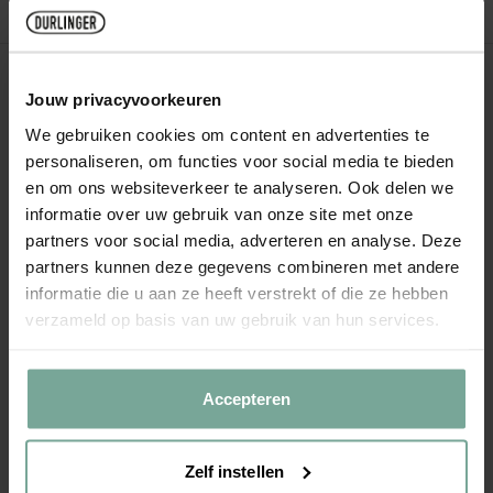
08:30 - 17:30
Gesloten
088 - 1233 077
Jouw privacyvoorkeuren
Whatsapp
We gebruiken cookies om content en advertenties te
info@durlinger.com
personaliseren, om functies voor social media te bieden
Winkels & openingstijden
en om ons websiteverkeer te analyseren. Ook delen we
informatie over uw gebruik van onze site met onze
Klantenservice
partners voor social media, adverteren en analyse. Deze
partners kunnen deze gegevens combineren met andere
Bestellen & bezorgen
informatie die u aan ze heeft verstrekt of die ze hebben
Ruilen & retourneren
verzameld op basis van uw gebruik van hun services.
Garanties & klachten
Betalen & terugbetalingen
Winkels & openingstijden
Accepteren
Member & Sparen
Acties & kortingscodes
Zelf instellen
Over Durlinger