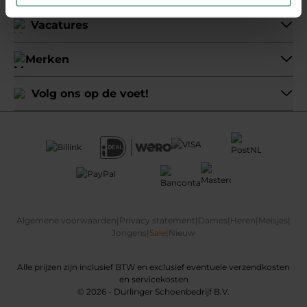
Vacatures
Merken
Volg ons op de voet!
Algemene voorwaarden
|
Privacy statement
|
Dames
|
Heren
|
Meisjes
|
Jongens
|
Sale
|
Nieuw
Alle prijzen zijn inclusief BTW en exclusief eventuele verzendkosten
en servicekosten
© 2026 - Durlinger Schoenbedrijf B.V.