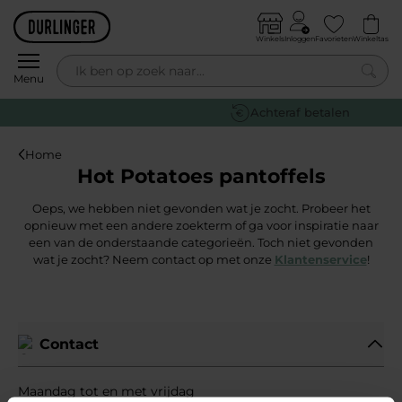
Skip to content
Winkels
Inloggen
Favorieten
Winkeltas
0
Menu
Achteraf betalen
Home
Hot Potatoes pantoffels
Oeps, we hebben niet gevonden wat je zocht. Probeer het
opnieuw met een andere zoekterm of ga voor inspiratie naar
een van de onderstaande categorieën. Toch niet gevonden
wat je zocht? Neem contact op met onze
Klantenservice
!
Contact
Maandag tot en met vrijdag