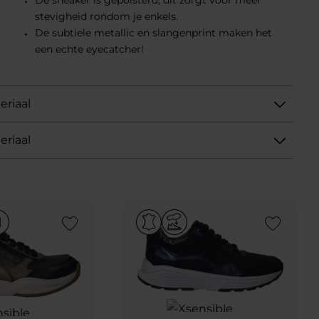
De sneaker is gepolsterd, dit zorgt voor meer
stevigheid rondom je enkels.
De subtiele metallic en slangenprint maken het
een echte eyecatcher!
eriaal
eriaal
Add to Wishlist
Add to Wishlist