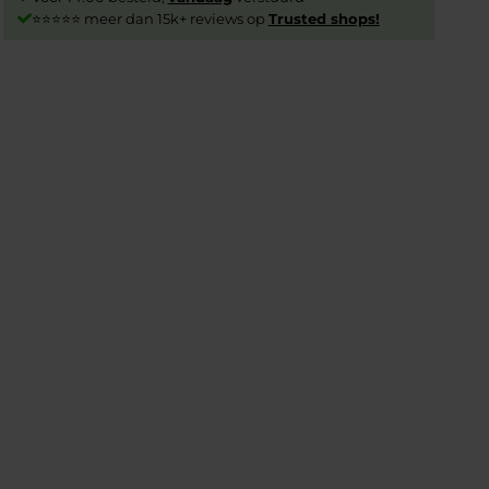
⭐⭐⭐⭐⭐ meer dan 15k+ reviews op
Trusted shops!