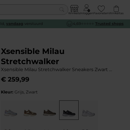
Winkels
Inloggen
Favorieten
Winkeltas
0
eld,
vandaag
verstuurd
4,69⭐⭐⭐⭐⭐
Trusted shops
euw
euw
euw
euw
e
e
e
e
Xsensible Milau
Stretchwalker
Xsensible Milau Stretchwalker Sneakers Zwart Dames
€
259
,
99
Kleur:
Grijs, Zwart