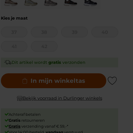
Kies je maat
37
38
39
40
41
42
Dit artikel wordt
gratis
verzonden
In mijn winkeltas
Add to Wishlist
Bekijk voorraad in Durlinger winkels
Achteraf betalen
Gratis
retourneren
Gratis
verzending vanaf € 59,-*
Voor 14:00 besteld,
vandaag
verstuurd