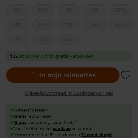
35
35½
36
37
37½
38
38½
39
40
40½
41
42
42½
Dit artikel wordt
gratis
verzonden
In mijn winkeltas
Add to Wishli
Bekijk voorraad in Durlinger winkels
Achteraf betalen
Gratis
retourneren
Gratis
verzending vanaf € 59,-*
Voor 14:00 besteld,
vandaag
verstuurd
⭐⭐⭐⭐⭐ meer dan 15k+ reviews op
Trusted shops!