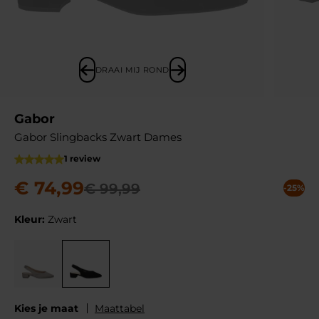
DRAAI MIJ ROND
Gabor
Gabor Slingbacks Zwart Dames
1 review
€
74
,
99
€
99
,
99
-25%
Kleur:
Zwart
Kies je maat
Maattabel