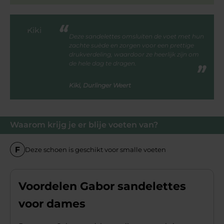
Deze sandelettes omsluiten de voet met hun
zachte suède en zorgen voor een prettige
drukverdeling, waardoor ze heerlijk zijn om
de hele dag te dragen.
Kiki, Durlinger Weert
Waarom krijg je er blije voeten van?
Deze schoen is geschikt voor smalle voeten
Voordelen Gabor sandelettes
voor dames