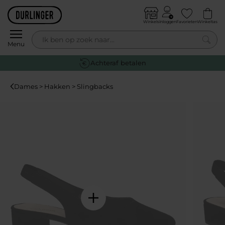
Skip to content
Winkels
Inloggen
Favorieten
Winkeltas
0
Menu
Achteraf betalen
Dames > Hakken > Slingbacks