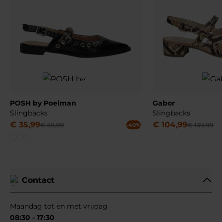
POSH by Poelman
Gabor
Slingbacks
Slingbacks
€
35
,
99
€
104
,
99
€
59
,
99
€
139
,
99
-40%
Contact
Maandag tot en met vrijdag
08:30 - 17:30