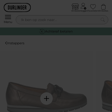
Skip to content
Winkels
Inloggen
Favorieten
Winkeltas
0
Menu
Gratis
verzending vanaf €59,-*
Instappers