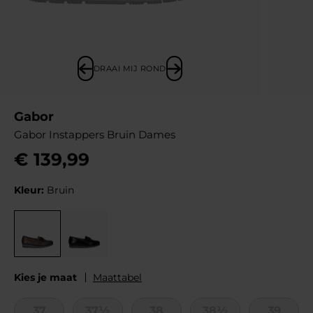
DRAAI MIJ ROND
Gabor
Gabor Instappers Bruin Dames
€
139
,
99
Kleur:
Bruin
Kies je maat
Maattabel
37
37½
38
38½
39