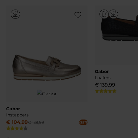
Add to Wishlist
Gabor
Loafers
€
139
,
99
Gabor
Instappers
€
104
,
99
€
139
,
99
-25%