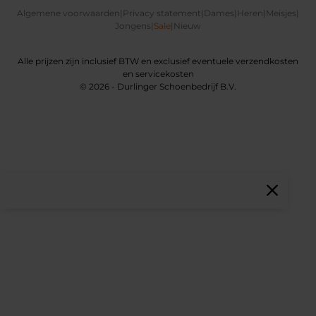
Algemene voorwaarden
|
Privacy statement
|
Dames
|
Heren
|
Meisjes
|
Jongens
|
Sale
|
Nieuw
Alle prijzen zijn inclusief BTW en exclusief eventuele verzendkosten
en servicekosten
© 2026 - Durlinger Schoenbedrijf B.V.