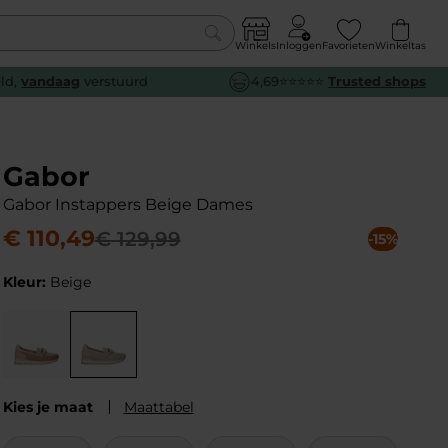
Winkels
Inloggen
Favorieten
Winkeltas
0
eld,
vandaag
verstuurd
4,69⭐⭐⭐⭐⭐
Trusted shops
euw
euw
euw
euw
e
e
e
e
Gabor
Gabor Instappers Beige Dames
€
110
,
49
€
129
,
99
-15%
Kleur:
Beige
Kies je maat
Maattabel