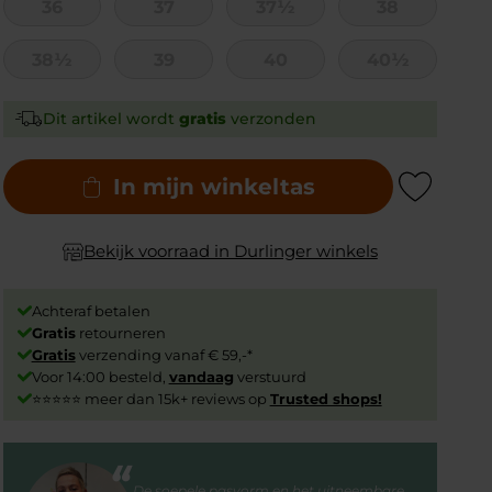
36
37
37½
38
38½
39
40
40½
Dit artikel wordt
gratis
verzonden
In mijn winkeltas
Add to Wishlist
Bekijk voorraad in Durlinger winkels
Achteraf betalen
Gratis
retourneren
Gratis
verzending vanaf € 59,-*
Voor 14:00 besteld,
vandaag
verstuurd
⭐⭐⭐⭐⭐ meer dan 15k+ reviews op
Trusted shops!
De soepele pasvorm en het uitneembare