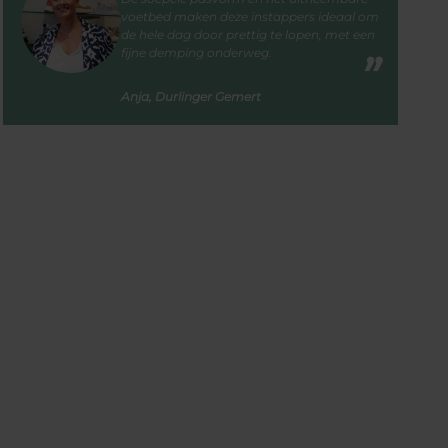
voetbed maken deze instappers ideaal om
de hele dag door prettig te lopen, met een
fijne demping onderweg.
Anja, Durlinger Gemert