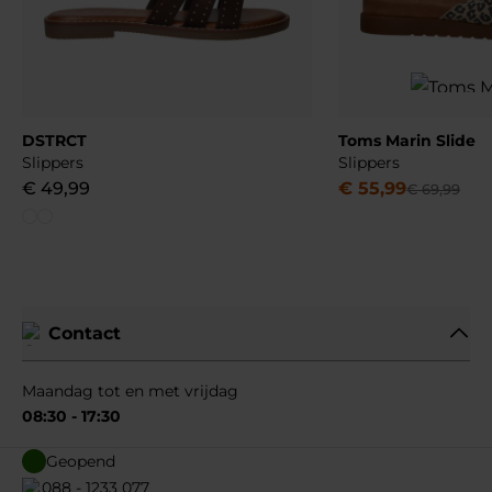
DSTRCT
Toms Marin Slide
Slippers
Slippers
€
49
,
99
€
55
,
99
€
69
,
99
Contact
Maandag tot en met vrijdag
08:30 - 17:30
Geopend
088 - 1233 077