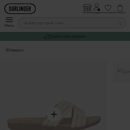
Skip to content
Winkels
Inloggen
Favorieten
Winkeltas
0
Menu
Gratis retourneren
Slippers