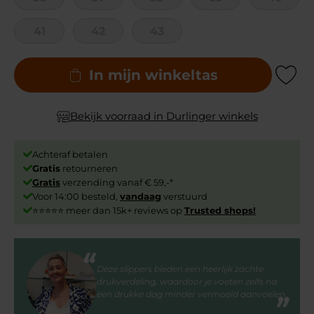
41
42
43
In mijn winkeltas
Add to Wishli
Bekijk voorraad in Durlinger winkels
Achteraf betalen
Gratis
retourneren
Gratis
verzending vanaf € 59,-*
Voor 14:00 besteld,
vandaag
verstuurd
⭐⭐⭐⭐⭐ meer dan 15k+ reviews op
Trusted shops!
Deze slippers bieden een heerlijk zachte
drukverdeling, waardoor je voeten zelfs na
een drukke dag minder vermoeid aanvoelen.