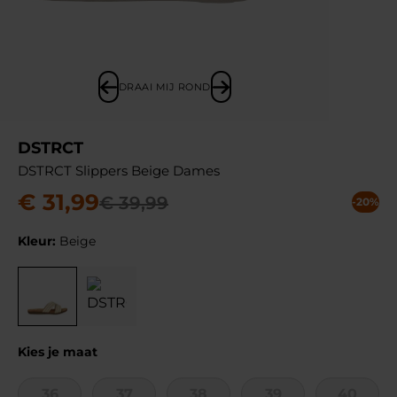
DRAAI MIJ ROND
DSTRCT
DSTRCT Slippers Beige Dames
€
31
,
99
€
39
,
99
-20%
Kleur:
Beige
Kies je maat
36
37
38
39
40