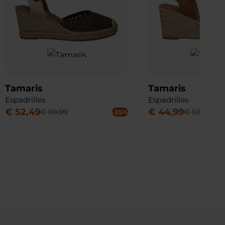
Tamaris
Tamaris
Espadrilles
Espadrilles
€
52
,
49
€
44
,
99
€
69
,
99
€
59
,
99
-25%