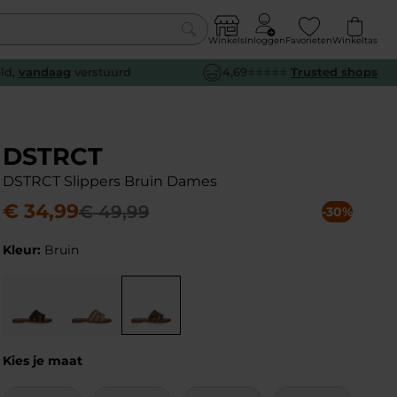
Winkels
Inloggen
Favorieten
Winkeltas
0
eld,
vandaag
verstuurd
4,69⭐⭐⭐⭐⭐
Trusted shops
euw
euw
euw
euw
e
e
e
e
DSTRCT
DSTRCT Slippers Bruin Dames
€
34
,
99
€
49
,
99
-30%
Kleur:
Bruin
Kies je maat