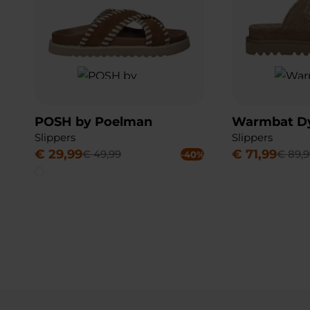
POSH by Poelman
Warmbat Dy
Slippers
Slippers
€
29
,
99
€
71
,
99
€
49
,
99
€
89
,
9
-40%