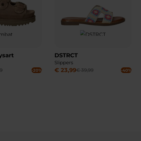
sart
DSTRCT
Slippers
€
23
,
99
9
€
39
,
99
-20%
-40%