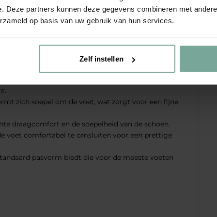
rs voor dames
e. Deze partners kunnen deze gegevens combineren met andere i
erzameld op basis van uw gebruik van hun services.
STRCT](/damesdstrct) in een warme bruine tint met een
reen die comfort zoekt zonder in te leveren op uitstraling.
ar ook een prettige ervaring voor je voeten. Ze zijn
Zelf instellen
de zachte materialen die de huid strelen en een soepele
t zorgt voor een ontspannen loopgevoel, of je nu een
t.
rmt zich soepel om de voet, wat zorgt voor een fijne
lichte draagcomfort en de soepelheid van de schoen.
de voet comfortabel te omsluiten voor een prettige
 standaard pasvorm biedt die voor de meeste voeten