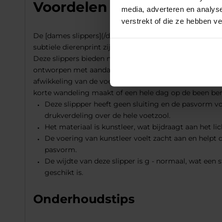
Voordelen DSTRCT slippe
media, adverteren en analys
verstrekt of die ze hebben v
De [dames slippers](/dames/schoenen/slippers) van [D
subtiele dierenprint zijn een stijlvolle keuze voor iede
Deze slippers bieden niet alleen een modieuze look, ma
ontworpen met aandacht voor detail, wat je merkt aan 
afwikkeling van de voet ondersteunen bij elke stap. Di
korte wandeling maakt of een hele dag op de been ben
Deze slippper heeft geen sluiting en de pasvorm vo
drukverdeling over de hele voetzool.
Het materiaal is kunstleer, wat bijdraagt aan het 
De voering van kunstleer voelt zacht aan en helpt 
pasvorm.
De wijdte van deze slipper is g - normaal, wat een
geschikt is.
Onderhoudstips