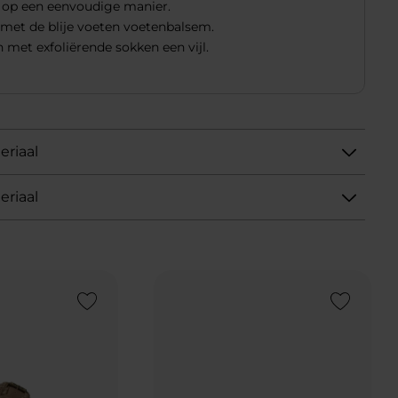
 op een eenvoudige manier.
 met de blije voeten voetenbalsem.
 met exfoliërende sokken een vijl.
eriaal
eriaal
Add to Wishlist
Add to Wishlist