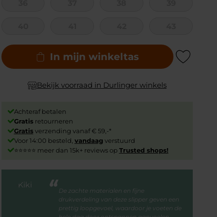
36
37
38
39
40
41
42
43
In mijn winkeltas
Add to Wishlist
Bekijk voorraad in Durlinger winkels
Achteraf betalen
Gratis
retourneren
Gratis
verzending vanaf € 59,-*
Voor 14:00 besteld,
vandaag
verstuurd
⭐⭐⭐⭐⭐ meer dan 15k+ reviews op
Trusted shops!
De zachte materialen en fijne
drukverdeling van deze slipper geven een
prettig loopgevoel, waardoor je voeten de
hele dag door ontspannen aanvoelen.