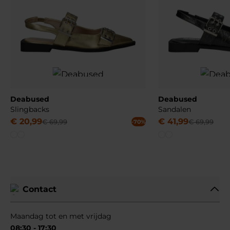
Deabused
Deabused
Slingbacks
Sandalen
€
20
,
99
€
41
,
99
€
69
,
99
€
69
,
99
-70%
Contact
Maandag tot en met vrijdag
08:30 - 17:30