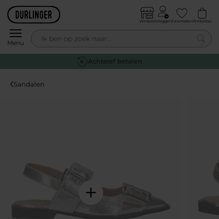
Skip to content
Winkels
Inloggen
Favorieten
Winkeltas
0
Menu
Gratis retourneren
Sandalen