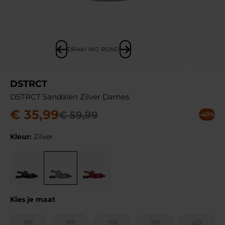
DRAAI MIJ ROND
DSTRCT
DSTRCT Sandalen Zilver Dames
€
35
,
99
€
59
,
99
-40%
Kleur:
Zilver
Kies je maat
36
37
38
39
40