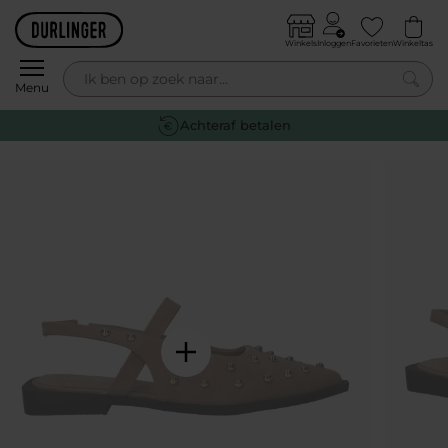
Skip to content
Winkels
Inloggen
Favorieten
Winkeltas
0
Menu
Gratis retourneren