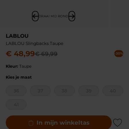
DRAAI MIJ ROND
LABLOU
LABLOU Slingbacks Taupe
€
48
,
99
€
69
,
99
-30%
Kleur:
Taupe
Kies je maat
36
37
38
39
40
41
In mijn winkeltas
Add to Wishli