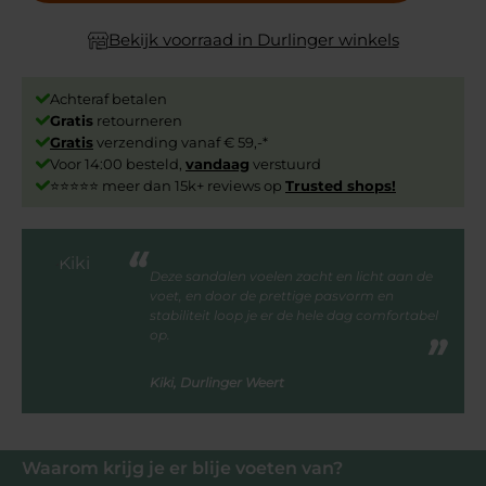
Bekijk voorraad in Durlinger winkels
Achteraf betalen
Gratis
retourneren
Gratis
verzending vanaf € 59,-*
Voor 14:00 besteld,
vandaag
verstuurd
⭐⭐⭐⭐⭐ meer dan 15k+ reviews op
Trusted shops!
Deze sandalen voelen zacht en licht aan de
voet, en door de prettige pasvorm en
stabiliteit loop je er de hele dag comfortabel
op.
Kiki, Durlinger Weert
Waarom krijg je er blije voeten van?