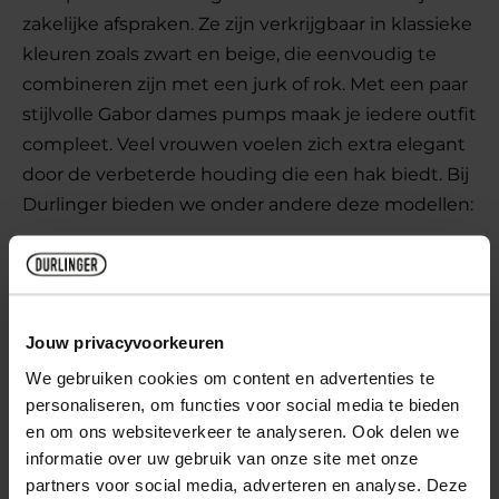
zakelijke afspraken. Ze zijn verkrijgbaar in klassieke
kleuren zoals zwart en beige, die eenvoudig te
combineren zijn met een jurk of rok. Met een paar
stijlvolle Gabor dames pumps maak je iedere outfit
compleet. Veel vrouwen voelen zich extra elegant
door de verbeterde houding die een hak biedt. Bij
Durlinger bieden we onder andere deze modellen:
Gabor pumps met bandje
Gabor pumps met bandje bieden extra stevigheid
Jouw privacyvoorkeuren
en comfort dankzij de verstelbare sluiting. Dit
We gebruiken cookies om content en advertenties te
model is perfect voor wie op zoek is naar een
personaliseren, om functies voor social media te bieden
elegante pump die de voet stevig op zijn plek
en om ons websiteverkeer te analyseren. Ook delen we
houdt.
informatie over uw gebruik van onze site met onze
partners voor social media, adverteren en analyse. Deze