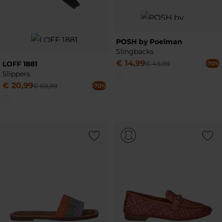
POSH by Poelman
Slingbacks
€
14
,
99
LOFF 1881
€
49
,
99
-70%
Slippers
€
20
,
99
€
69
,
99
-70%
Add to Wishlist
Add to Wish