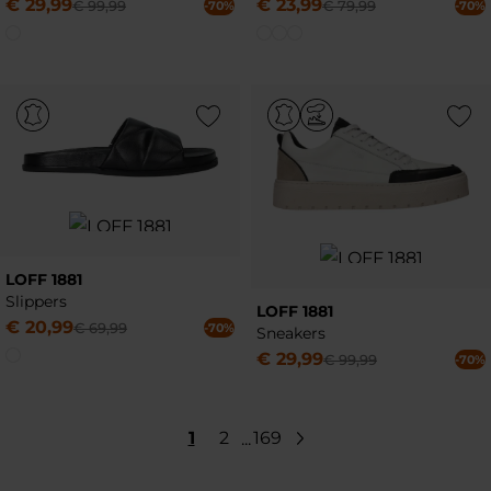
€
29
,
99
€
23
,
99
€
99
,
99
€
79
,
99
-70%
-70%
Add to Wishlist
Add to Wish
LOFF 1881
Slippers
LOFF 1881
€
20
,
99
€
69
,
99
-70%
Sneakers
€
29
,
99
€
99
,
99
-70%
1
2
169
...