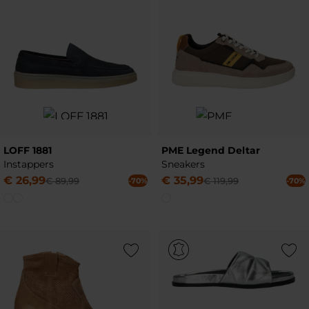
LOFF 1881
PME Legend Deltar
Instappers
Sneakers
€
26
,
99
€
35
,
99
€
89
,
99
€
119
,
99
-70%
-70%
Add to Wishlist
Add to Wish