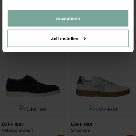
IQÔNIC
LOFF 1881
Sneakers
Sneakers
€
35
,
99
€
20
,
99
€
119
,
99
€
69
,
99
-70%
-70%
Accepteren
Zelf instellen
Add to Wishlist
Add to Wish
LOFF 1881
LOFF 1881
Veterschoenen
Sneakers