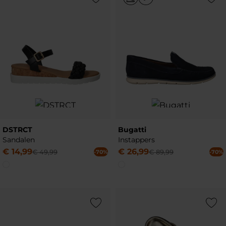
DSTRCT
Bugatti
Sandalen
Instappers
€
14
,
99
€
26
,
99
€
49
,
99
€
89
,
99
-70%
-70%
Add to Wishlist
Add to Wish