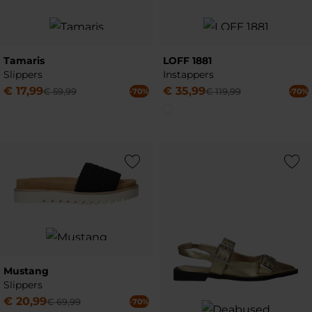
Tamaris
LOFF 1881
Slippers
Instappers
€
17
,
99
€
35
,
99
€
59
,
99
€
119
,
99
-70%
-70%
Add to Wishlist
Add to Wish
Mustang
Slippers
€
20
,
99
€
69
,
99
-70%