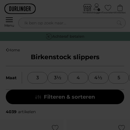
Skip to content
Winkels
Inloggen
Favorieten
Winkeltas
0
Menu
Achteraf betalen
Home
Birkenstock slippers
3
3½
4
4½
5
Maat
Filteren & sorteren
4039
artikelen
Add to Wishlist
Add to Wish