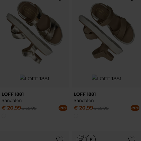
LOFF 1881
LOFF 1881
Sandalen
Sandalen
€
20
,
99
€
20
,
99
€
69
,
99
€
69
,
99
-70%
-70%
Add to Wishlist
Add to Wish