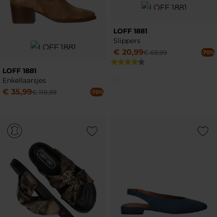
LOFF 1881
Slippers
€
20
,
99
€
69
,
99
-70%
LOFF 1881
Enkellaarsjes
€
35
,
99
€
119
,
99
-70%
Add to Wishlist
Add to Wish