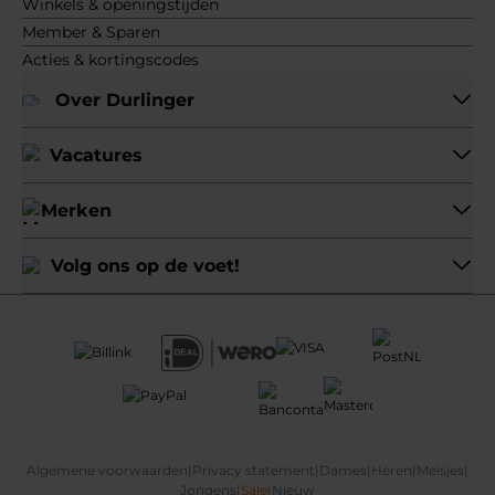
Winkels & openingstijden
Member & Sparen
Acties & kortingscodes
Over Durlinger
Vacatures
Merken
Volg ons op de voet!
Algemene voorwaarden
|
Privacy statement
|
Dames
|
Heren
|
Meisjes
|
Jongens
|
Sale
|
Nieuw