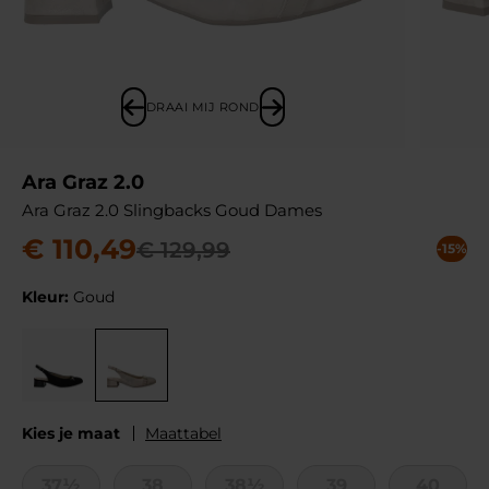
DRAAI MIJ ROND
Ara Graz 2.0
Ara Graz 2.0 Slingbacks Goud Dames
€
110
,
49
€
129
,
99
-15%
Kleur:
Goud
Kies je maat
Maattabel
37½
38
38½
39
40