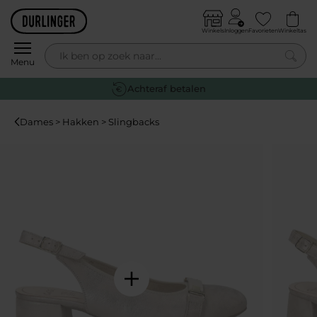
Skip to content
Winkels
Inloggen
Favorieten
Winkeltas
0
Menu
Achteraf betalen
Dames > Hakken > Slingbacks