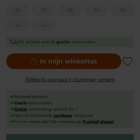
36
37
38
39
40
41
42
Dit artikel wordt
gratis
verzonden
In mijn winkeltas
Add to Wishli
Bekijk voorraad in Durlinger winkels
Achteraf betalen
Gratis
retourneren
Gratis
verzending vanaf € 59,-*
Voor 14:00 besteld,
vandaag
verstuurd
⭐⭐⭐⭐⭐ meer dan 15k+ reviews op
Trusted shops!