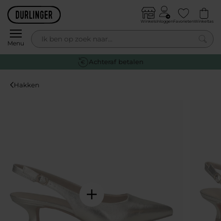
Skip to content
Winkels
Inloggen
Favorieten
Winkeltas
0
Menu
Achteraf betalen
Hakken