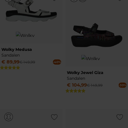
Wolky Medusa
Sandalen
€
89
,
99
€
149
,
99
-40%
Wolky Jewel Giza
Sandalen
€
104
,
99
€
149
,
99
-30%
Add to Wishlist
Add to Wish