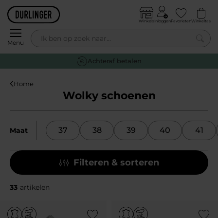
Skip to content
Winkels
Inloggen
Favorieten
Winkeltas
0
Menu
Achteraf betalen
Home
Wolky schoenen
37
38
39
40
41
Maat
Filteren & sorteren
33
artikelen
Add to Wishlist
Add to Wish