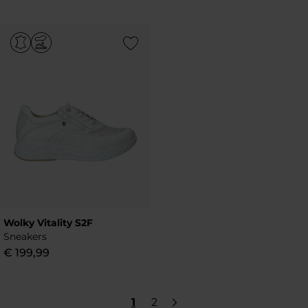
Add to Wishlist
Wolky Vitality S2F
Sneakers
€
199
,
99
1
2