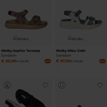
Wolky Sophia Terrassa
Wolky Miku Gobi
Sandalen
Sandalen
€
90
,
99
€
97
,
99
€
129
,
99
€
139
,
99
-30%
-30%
Add to Wishlist
Add to Wish