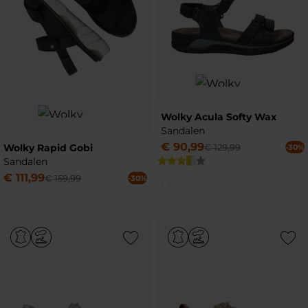
Wolky Acula Softy Wax
Sandalen
€
90
,
99
Wolky Rapid Gobi
€
129
,
99
-30%
Sandalen
€
111
,
99
€
159
,
99
-30%
Add to Wishlist
Add to Wish