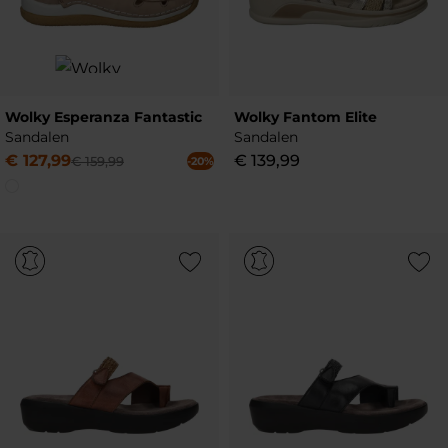
Wolky Esperanza Fantastic
Wolky Fantom Elite
Sandalen
Sandalen
€
127
,
99
€
139
,
99
€
159
,
99
-20%
Add to Wishlist
Add to Wish