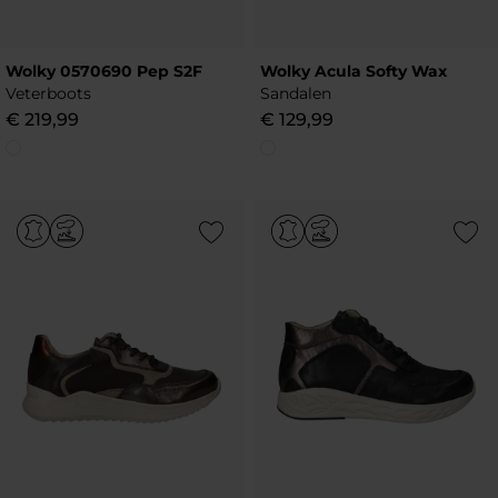
Wolky 0570690 Pep S2F
Wolky Acula Softy Wax
Veterboots
Sandalen
€
219
,
99
€
129
,
99
Add to Wishlist
Add to Wish