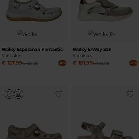
Wolky Esperanza Fantastic
Wolky E-Way S2F
Sandalen
Sneakers
€
127
,
99
€
151
,
99
€
159
,
99
€
189
,
99
-20%
-20%
Add to Wishlist
Add to Wish