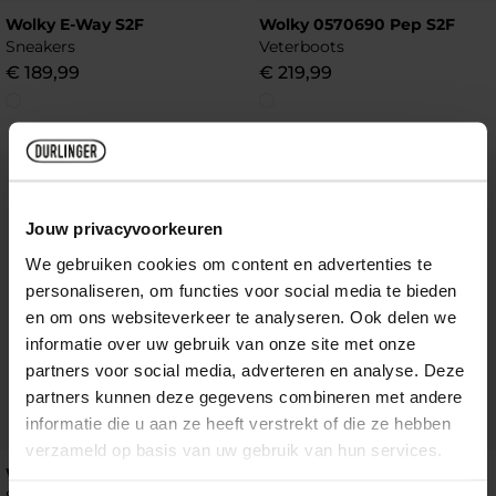
Wolky E-Way S2F
Wolky 0570690 Pep S2F
Sneakers
Veterboots
€
189
,
99
€
219
,
99
Add to Wishlist
Add to Wish
Jouw privacyvoorkeuren
We gebruiken cookies om content en advertenties te
personaliseren, om functies voor social media te bieden
en om ons websiteverkeer te analyseren. Ook delen we
informatie over uw gebruik van onze site met onze
partners voor social media, adverteren en analyse. Deze
partners kunnen deze gegevens combineren met andere
informatie die u aan ze heeft verstrekt of die ze hebben
verzameld op basis van uw gebruik van hun services.
Wolky E-Way S2F
Wolky Rebound S2F