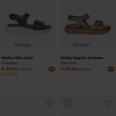
Wolky Miku Gobi
Wolky Sophia Terrassa
Sandalen
Sandalen
€
97
,
99
€
90
,
99
€
139
,
99
€
129
,
99
-30%
-30%
Add to Wishlist
Add to Wish