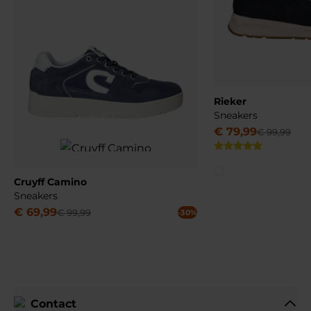
Rieker
Sneakers
€
79
,
99
€
99
,
99
Cruyff Camino
Sneakers
€
69
,
99
€
99
,
99
-30%
Contact