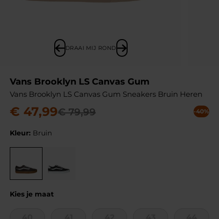
DRAAI MIJ ROND
Vans Brooklyn LS Canvas Gum
Vans Brooklyn LS Canvas Gum Sneakers Bruin Heren
€
47
,
99
€
79
,
99
-40%
Kleur:
Bruin
Kies je maat
40
41
42
43
44