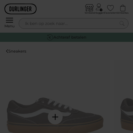
Skip to content
Winkels
Inloggen
Favorieten
Winkeltas
0
Menu
Achteraf betalen
Sneakers