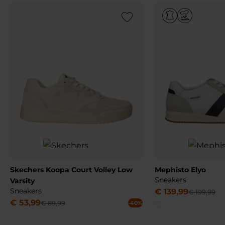
Add to Wishlist
Skechers Koopa Court Volley Low
Mephisto Elyo
Sneakers
Varsity
Sneakers
€
139
,
99
€
199
,
99
€
53
,
99
€
89
,
99
-40%