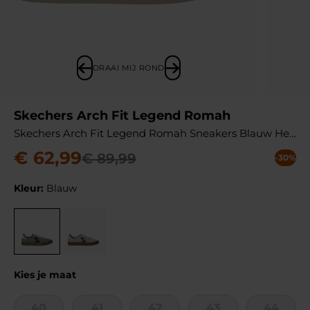
DRAAI MIJ ROND
Skechers Arch Fit Legend Romah
Skechers Arch Fit Legend Romah Sneakers Blauw Heren
€
62
,
99
€
89
,
99
-30%
Kleur:
Blauw
Kies je maat
40
41
42
43
44