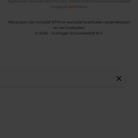
Algemene voorwaarden
|
Privacy statement
|
Dames
|
Heren
|
Meisjes
|
Jongens
|
Sale
|
Nieuw
Alle prijzen zijn inclusief BTW en exclusief eventuele verzendkosten
en servicekosten
© 2026 - Durlinger Schoenbedrijf B.V.