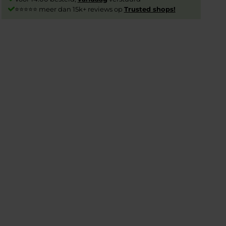
⭐⭐⭐⭐⭐ meer dan 15k+ reviews op
Trusted shops!