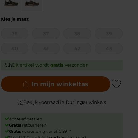
Kies je maat
36
37
38
39
40
41
42
43
Dit artikel wordt
gratis
verzonden
In mijn winkeltas
Add to Wishlist
Bekijk voorraad in Durlinger winkels
Achteraf betalen
Gratis
retourneren
Gratis
verzending vanaf € 59,-*
Voor 14:00 besteld,
vandaag
verstuurd