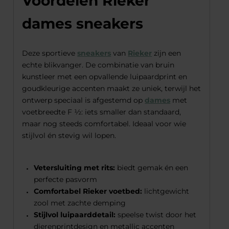
Voordelen Rieker
dames sneakers
Deze sportieve
sneakers
van
Rieker
zijn een
echte blikvanger. De combinatie van bruin
kunstleer met een opvallende luipaardprint en
goudkleurige accenten maakt ze uniek, terwijl het
ontwerp speciaal is afgestemd op
dames
met
voetbreedte F ½: iets smaller dan standaard,
maar nog steeds comfortabel. Ideaal voor wie
stijlvol én stevig wil lopen.
Vetersluiting met rits:
biedt gemak én een
perfecte pasvorm
Comfortabel Rieker voetbed:
lichtgewicht
zool met zachte demping
Stijlvol luipaarddetail:
speelse twist door het
dierenprintdesign en metallic accenten