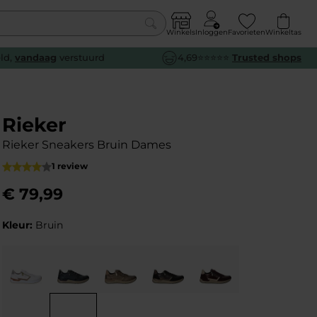
Winkels
Inloggen
Favorieten
Winkeltas
0
eld,
vandaag
verstuurd
4,69⭐⭐⭐⭐⭐
Trusted shops
euw
euw
euw
euw
e
e
e
e
Rieker
Rieker Sneakers Bruin Dames
1 review
€
79
,
99
Kleur:
Bruin