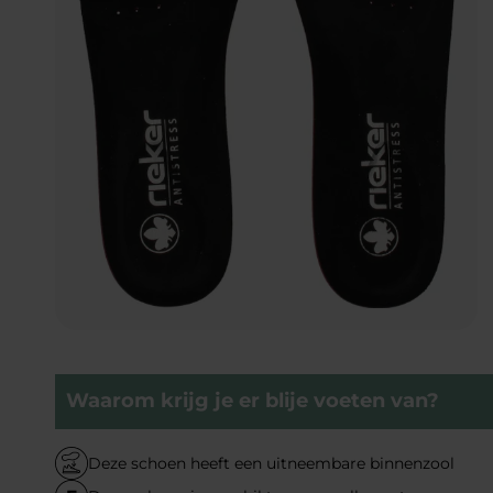
Waarom krijg je er blije voeten van?
Deze schoen heeft een uitneembare binnenzool