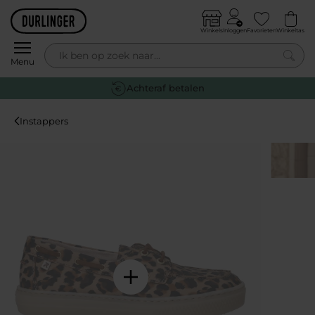
Skip to content
Winkels
Inloggen
Favorieten
Winkeltas
0
Menu
Achteraf betalen
Instappers