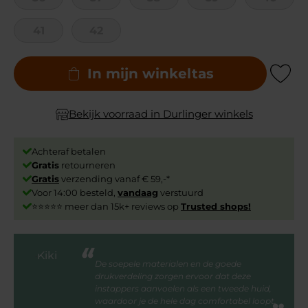
41
42
In mijn winkeltas
Add to Wishli
Bekijk voorraad in Durlinger winkels
Achteraf betalen
Gratis
retourneren
Gratis
verzending vanaf € 59,-*
Voor 14:00 besteld,
vandaag
verstuurd
⭐⭐⭐⭐⭐ meer dan 15k+ reviews op
Trusted shops!
De soepele materialen en de goede
drukverdeling zorgen ervoor dat deze
instappers aanvoelen als een tweede huid,
waardoor je de hele dag comfortabel loopt.