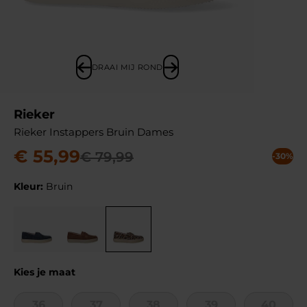
DRAAI MIJ ROND
Rieker
Rieker Instappers Bruin Dames
€
55
,
99
€
79
,
99
-30%
Kleur:
Bruin
Kies je maat
36
37
38
39
40