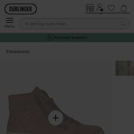
Skip to content
Winkels
Inloggen
Favorieten
Winkeltas
0
Menu
Achteraf betalen
Veterboots