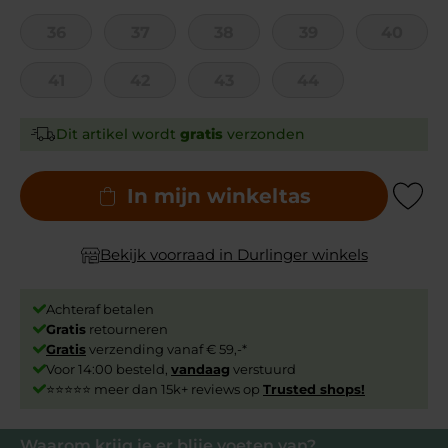
36
37
38
39
40
41
42
43
44
Dit artikel wordt
gratis
verzonden
In mijn winkeltas
Add to Wishli
Bekijk voorraad in Durlinger winkels
Achteraf betalen
Gratis
retourneren
Gratis
verzending vanaf € 59,-*
Voor 14:00 besteld,
vandaag
verstuurd
⭐⭐⭐⭐⭐ meer dan 15k+ reviews op
Trusted shops!
Waarom krijg je er blije voeten van?