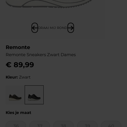
DRAAI MIJ ROND
Remonte
Remonte Sneakers Zwart Dames
€
89
,
99
Kleur:
Zwart
Kies je maat
36
37
38
39
40