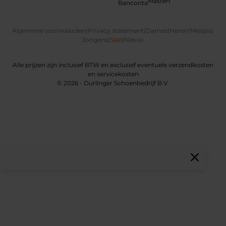
Algemene voorwaarden
|
Privacy statement
|
Dames
|
Heren
|
Meisjes
|
Jongens
|
Sale
|
Nieuw
Alle prijzen zijn inclusief BTW en exclusief eventuele verzendkosten
en servicekosten
© 2026 - Durlinger Schoenbedrijf B.V.