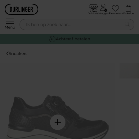
Skip to content
Winkels
Inloggen
Favorieten
Winkeltas
0
Menu
Achteraf betalen
Sneakers