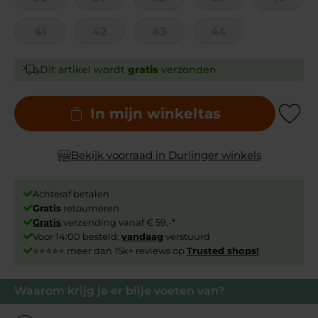
41
42
43
44
Dit artikel wordt
gratis
verzonden
In mijn winkeltas
Add to Wishli
Bekijk voorraad in Durlinger winkels
Achteraf betalen
Gratis
retourneren
Gratis
verzending vanaf € 59,-*
Voor 14:00 besteld,
vandaag
verstuurd
⭐⭐⭐⭐⭐ meer dan 15k+ reviews op
Trusted shops!
Waarom krijg je er blije voeten van?