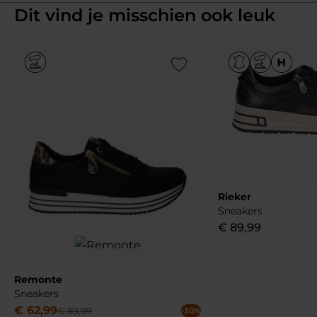
Dit vind je misschien ook leuk
Add to Wishlist
Rieker
Sneakers
€
89
,
99
Remonte
Sneakers
€
62
,
99
€
89
,
99
-30%