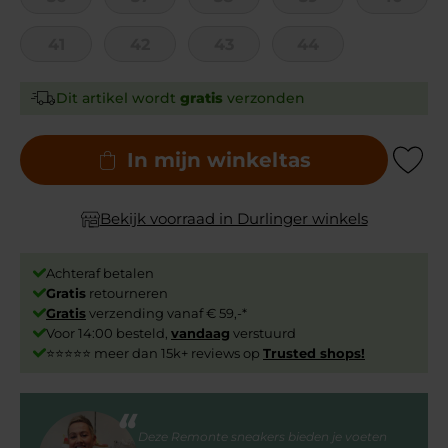
41
42
43
44
Dit artikel wordt
gratis
verzonden
In mijn winkeltas
Add to Wishli
Bekijk voorraad in Durlinger winkels
Achteraf betalen
Gratis
retourneren
Gratis
verzending vanaf € 59,-*
Voor 14:00 besteld,
vandaag
verstuurd
⭐⭐⭐⭐⭐ meer dan 15k+ reviews op
Trusted shops!
Deze Remonte sneakers bieden je voeten