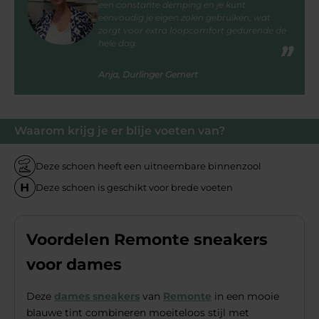
een constante demping en je kunt
eenvoudig je eigen zolen gebruiken, wat
zorgt voor extra loopcomfort gedurende de
hele dag.
Anja, Durlinger Gemert
Waarom krijg je er blije voeten van?
Deze schoen heeft een uitneembare binnenzool
Deze schoen is geschikt voor brede voeten
Voordelen Remonte sneakers
voor dames
Deze
dames sneakers
van
Remonte
in een mooie
blauwe tint combineren moeiteloos stijl met