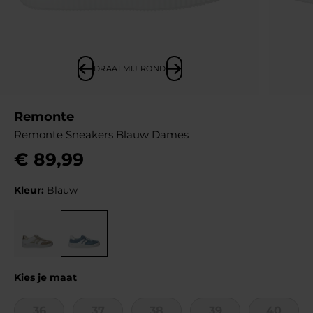
DRAAI MIJ ROND
Remonte
Remonte Sneakers Blauw Dames
€
89
,
99
Kleur:
Blauw
Kies je maat
36
37
38
39
40