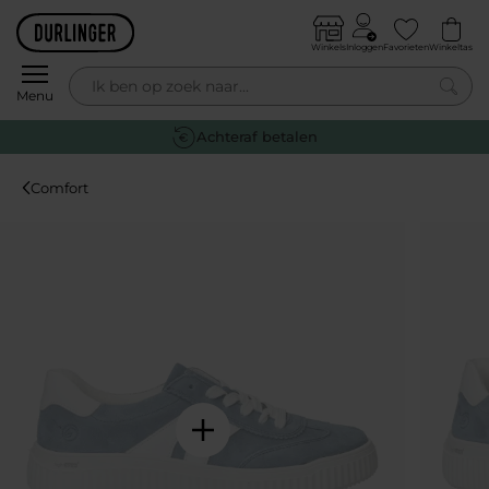
Skip to content
Winkels
Inloggen
Favorieten
Winkeltas
0
Menu
Achteraf betalen
Comfort