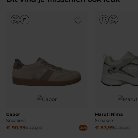
Add to Wishlist
Gabor
Maruti Nima
Sneakers
Sneakers
€
90
,
99
€
83
,
99
€
129
,
99
€
119
,
99
-30%