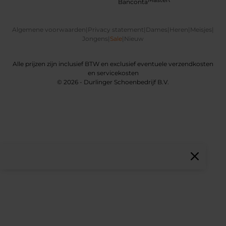
Algemene voorwaarden
|
Privacy statement
|
Dames
|
Heren
|
Meisjes
|
Jongens
|
Sale
|
Nieuw
Alle prijzen zijn inclusief BTW en exclusief eventuele verzendkosten
en servicekosten
© 2026 - Durlinger Schoenbedrijf B.V.