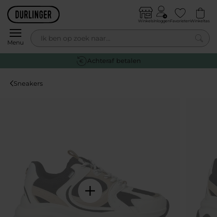
Skip to content
Winkels
Inloggen
Favorieten
Winkeltas
0
Menu
Gratis retourneren
Sneakers