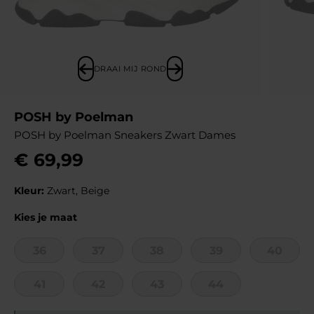
DRAAI MIJ ROND
POSH by Poelman
POSH by Poelman Sneakers Zwart Dames
€
69
,
99
Kleur:
Zwart, Beige
Kies je maat
36
37
38
39
40
41
42
43
44